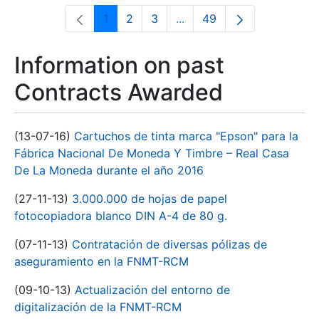
1
2
3
...
49
Page
Page
Page
Intermediate Pages Use T
Page
Information on past
Contracts Awarded
(13-07-16)
Cartuchos de tinta marca "Epson" para la
Fábrica Nacional De Moneda Y Timbre – Real Casa
De La Moneda durante el año 2016
(27-11-13)
3.000.000 de hojas de papel
fotocopiadora blanco DIN A-4 de 80 g.
(07-11-13)
Contratación de diversas pólizas de
aseguramiento en la FNMT-RCM
(09-10-13)
Actualización del entorno de
digitalización de la FNMT-RCM