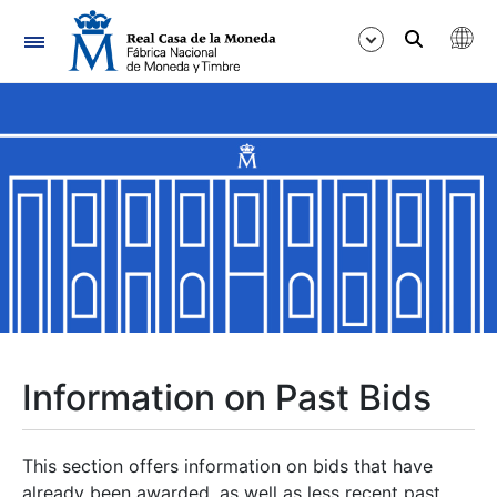
Navigation
Show/Hide
Show/Hide
Show/Hide
Show/Hide
Show/Hide
Information on Past Bids
Show/Hide
This section offers information on bids that have
already been awarded, as well as less recent past