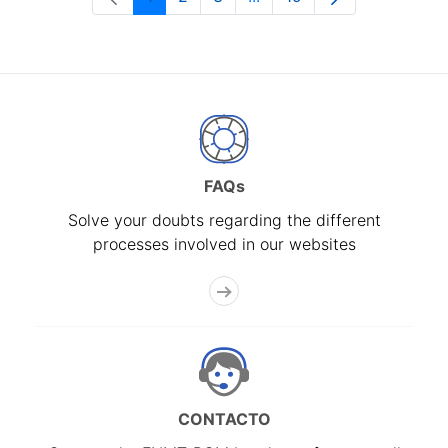
Page
Page
Page
Intermediate Pages Use T
Page
FAQs
Solve your doubts regarding the different
processes involved in our websites
CONTACTO