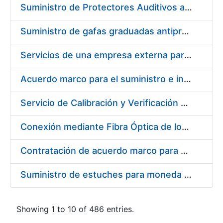
Suministro de Protectores Auditivos a medida para las personas trabajadoras de los Centros de Trabajo de Madrid y Burgos
Suministro de gafas graduadas antiproyecciones para los trabajadores de la FNMT-RCM en los centros de trabajo de Madrid y Burgos
Servicios de una empresa externa para el asesoramiento y resolución de los recursos de alzada que se presentan relacionados con procesos de selección para la FNMT-RCM
Acuerdo marco para el suministro e instalación de persianas, estores y otros complementos
Servicio de Calibración y Verificación Externa de los Equipos de Medición del Servicio de Prevención de la FNMT-RCM
Conexión mediante Fibra Óptica de los Centros de Proceso de Datos (CPDs) de las sedes de la FNMT-RCM de Burgos y Madrid
Contratación de acuerdo marco para el Suministro de Material de Electricidad para la Fábrica Nacional de Moneda y Timbre-Real Casa de la Moneda en su centro de trabajo de Burgos
Suministro de estuches para moneda de 30 €
Showing 1 to 10 of 486 entries.