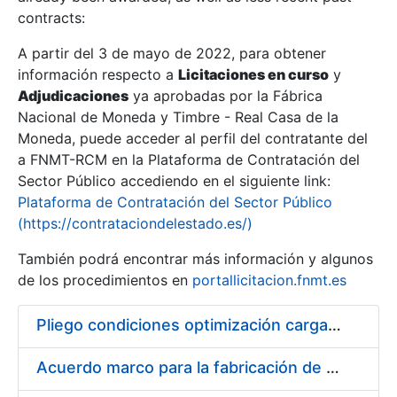
contracts:
Show/Hide
A partir del 3 de mayo de 2022, para obtener
información respecto a
Licitaciones en curso
y
Show/Hide
Adjudicaciones
ya aprobadas por la Fábrica
Show/Hide
Nacional de Moneda y Timbre - Real Casa de la
Moneda, puede acceder al perfil del contratante del
a FNMT-RCM en la Plataforma de Contratación del
Sector Público accediendo en el siguiente link:
Plataforma de Contratación del Sector Público
(https://contrataciondelestado.es/)
También podrá encontrar más información y algunos
de los procedimientos en
portallicitacion.fnmt.es
Pliego condiciones optimización cargas compras firmado
Show/Hide
Acuerdo marco para la fabricación de piezas