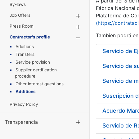
A partir del 3 de
By-laws
Fábrica Nacional 
Plataforma de Cont
Job Offers
Show/Hide
(https://contratac
Press Room
Show/Hide
También podrá enc
Contractor's profile
Show/Hide
Additions
Transfers
Service provision
Servicio de s
Supplier certification
procedure
Other interest questions
Additions
Privacy Policy
Transparencia
Show/Hide
Servicio de 