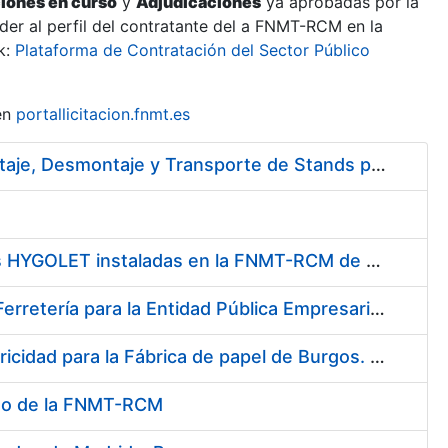
ciones en curso
y
Adjudicaciones
ya aprobadas por la
er al perfil del contratante del a FNMT-RCM en la
k:
Plataforma de Contratación del Sector Público
en
portallicitacion.fnmt.es
Servicio de Ejecución del Proyecto de Diseño, Construcción, Montaje, Desmontaje y Transporte de Stands para las diferentes Ferias Nacionales e Internacionales a celebrar durante 2020
Servicio de mantenimiento y adquisición de las tapas automáticas HYGOLET instaladas en la FNMT-RCM de Madrid, y el suministro de rollos de plásticos originales
Suscripción de Acuerdo Marco para el Suministro de Material de Ferretería para la Entidad Pública Empresarial Fábrica Nacional de Moneda y Timbre-Real Casa de la Moneda (FNMT-RCM)
Acuerdo Marco - Contratación del suministro de Material de Electricidad para la Fábrica de papel de Burgos. PA AM /FP/004/2020-2021
seo de la FNMT-RCM