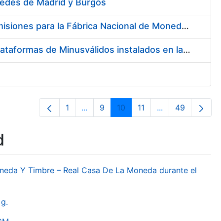
 Sedes de Madrid y Burgos
Contratación del Suministro de Rodamientos y Material de Transmisiones para la Fábrica Nacional de Moneda y Timbre - Real Casa de la Moneda
Servicios de Mantenimiento de los Ascensores, Montacargas y Plataformas de Minusválidos instalados en la Fábrica de Papel de Burgos
1
...
9
10
11
...
49
Page
Intermediate Pages Use TAB to navig
Page
Page
Page
Intermediate Pa
Page
d
oneda Y Timbre – Real Casa De La Moneda durante el
g.