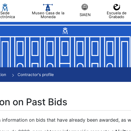
Sede
Museo Casa de la
Escuela de
SIAEN
ectrónica
Moneda
Grabado
tion
Contractor's profile
on on Past Bids
s information on bids that have already been awarded, as we