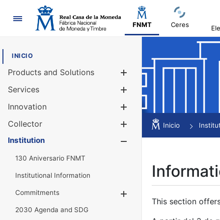
Navigation
FNMT
Ceres
El
INICIO
Products and Solutions
Show/Hide
Services
Show/Hide
Innovation
Show/Hide
Collector
Show/Hide
Inicio
Institu
Institution
Show/Hide
130 Aniversario FNMT
Informati
Institutional Information
Commitments
Show/Hide
This section offer
2030 Agenda and SDG