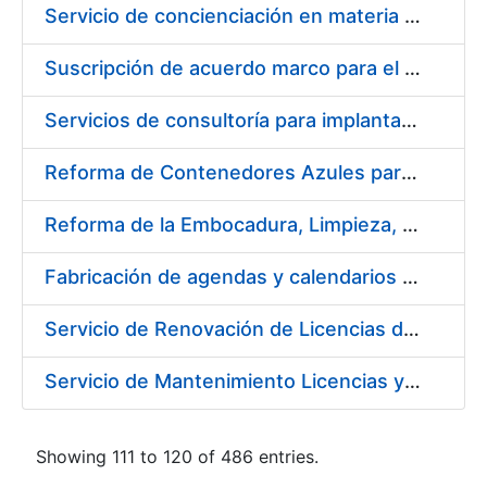
Servicio de concienciación en materia de prevención de riesgos laborales
Suscripción de acuerdo marco para el servicio de diseño y producción del material gráfico necesario para el desarrollo de la actividad comercial, institucional y cultural de la entidad pública empresarial Fábrica Nacional de Moneda y Timbre-Real Casa de la Moneda (FNMT-RCM)
Servicios de consultoría para implantación por fases de un sistema de gestión del ciclo de vida de las aplicaciones en el área de desarrollo de CERES (fase 2)
Reforma de Contenedores Azules para Transporte y Almacenaje de Cospel de Acuñar Moneda
Reforma de la Embocadura, Limpieza, Pintado y Numerado de 700 Contenedores Verdes para Moneda
Fabricación de agendas y calendarios de la FNMT-RCM 2020
Servicio de Renovación de Licencias de Productos Autodesk
Servicio de Mantenimiento Licencias y Soporte a Implantación Liferay de CERES
Showing 111 to 120 of 486 entries.