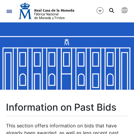
Navigation
Show/Hide
Show/Hide
Show/Hide
Show/Hide
Show/Hide
Information on Past Bids
Show/Hide
This section offers information on bids that have
already been awarded, as well as less recent past