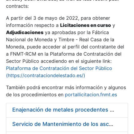
contracts:
Show/Hide
A partir del 3 de mayo de 2022, para obtener
información respecto a
Licitaciones en curso
y
Show/Hide
Adjudicaciones
ya aprobadas por la Fábrica
Show/Hide
Nacional de Moneda y Timbre - Real Casa de la
Moneda, puede acceder al perfil del contratante del
a FNMT-RCM en la Plataforma de Contratación del
Sector Público accediendo en el siguiente link:
Plataforma de Contratación del Sector Público
(https://contrataciondelestado.es/)
También podrá encontrar más información y algunos
de los procedimientos en
portallicitacion.fnmt.es
Enajenación de metales procedentes de desmonetización
Show/Hide
Servicio de Mantenimiento de los ascensores, montacargas y plataformas de minusválidos instalados en la FNMT-RCM