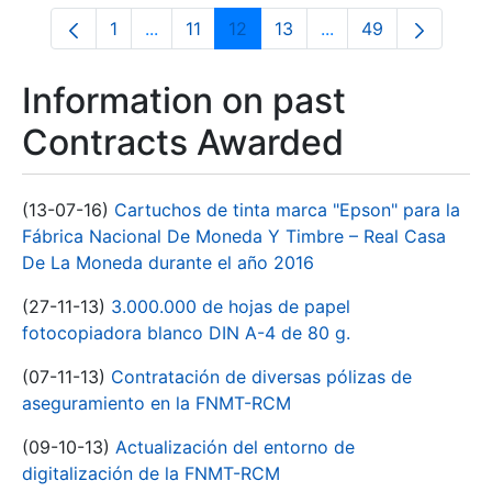
1
...
11
12
13
...
49
Page
Intermediate Pages Use TAB to navigate.
Page
Page
Page
Intermediate Pages 
Page
Information on past
Contracts Awarded
(13-07-16)
Cartuchos de tinta marca "Epson" para la
Fábrica Nacional De Moneda Y Timbre – Real Casa
De La Moneda durante el año 2016
(27-11-13)
3.000.000 de hojas de papel
fotocopiadora blanco DIN A-4 de 80 g.
(07-11-13)
Contratación de diversas pólizas de
aseguramiento en la FNMT-RCM
(09-10-13)
Actualización del entorno de
digitalización de la FNMT-RCM