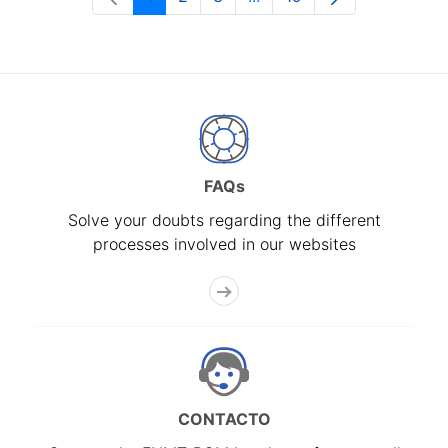
Page
Page
Page
Intermediate Pages Use T
Page
FAQs
Solve your doubts regarding the different
processes involved in our websites
CONTACTO