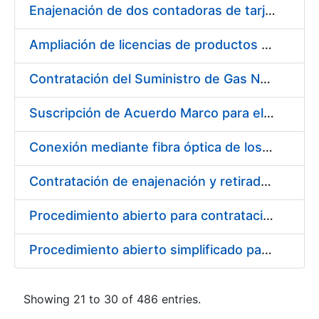
Enajenación de dos contadoras de tarjetas Spartanics.
Ampliación de licencias de productos Atlassian en CERES
Contratación del Suministro de Gas Natural para la Fábrica Nacional de Moneda y Timbre – Real Casa de Moneda, en sus centros de trabajo de Madrid y Burgos
Suscripción de Acuerdo Marco para el Suministro de Repuestos Específicos de Maquinaria
Conexión mediante fibra óptica de los centros de proceso de datos (CPD's) de las sedes de la FNMT-RCM de Burgos y Madrid
Contratación de enajenación y retirada de recortes sobrantes y desperdicios de papel impreso y no impreso durante el año 2022
Procedimiento abierto para contratación de diversas pólizas de aseguramiento para la FNMT-RCM
Procedimiento abierto simplificado para contratación de otras pólizas de aseguramiento para la FNMT-RCM
Showing 21 to 30 of 486 entries.