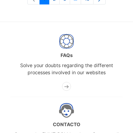
Page
Page
Page
Intermediate Pages Use T
Page
FAQs
Solve your doubts regarding the different
processes involved in our websites
CONTACTO