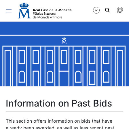
Navigation
Show/Hide
Show/Hide
Show/Hide
Show/Hide
Show/Hide
Information on Past Bids
Show/Hide
This section offers information on bids that have
already been awarded, as well as less recent past