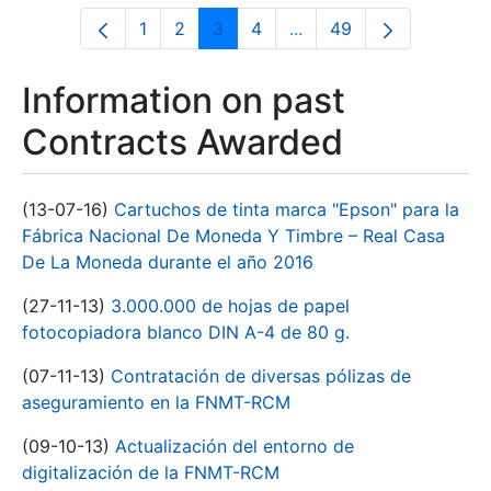
1
2
3
4
...
49
Page
Page
Page
Page
Intermediate Pages Use
Page
Information on past
Contracts Awarded
(13-07-16)
Cartuchos de tinta marca "Epson" para la
Fábrica Nacional De Moneda Y Timbre – Real Casa
De La Moneda durante el año 2016
(27-11-13)
3.000.000 de hojas de papel
fotocopiadora blanco DIN A-4 de 80 g.
(07-11-13)
Contratación de diversas pólizas de
aseguramiento en la FNMT-RCM
(09-10-13)
Actualización del entorno de
digitalización de la FNMT-RCM