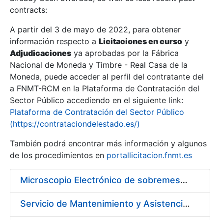
contracts:
Show/Hide
A partir del 3 de mayo de 2022, para obtener
información respecto a
Licitaciones en curso
y
Show/Hide
Adjudicaciones
ya aprobadas por la Fábrica
Show/Hide
Nacional de Moneda y Timbre - Real Casa de la
Moneda, puede acceder al perfil del contratante del
a FNMT-RCM en la Plataforma de Contratación del
Sector Público accediendo en el siguiente link:
Plataforma de Contratación del Sector Público
(https://contrataciondelestado.es/)
También podrá encontrar más información y algunos
de los procedimientos en
portallicitacion.fnmt.es
Microscopio Electrónico de sobremesa con Sistema de Análisis por Rayos X (SEM/EDX)
Show/Hide
Servicio de Mantenimiento y Asistencia Técnica Integral de las Impresoras HP INDIGO 12000 del Departamento de Timbre y serie III HP 7900 Departamento de Imprenta/Tarjetas en su sede de Madrid