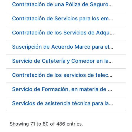
Contratación de una Póliza de Seguro Colectivo de Asistencia Sanitaria para la Fábrica Nacional de Moneda y Timbre – Real Casa de la Moneda
Contratación de Servicios para los empleados de la Fábrica Nacional de Moneda y Timbre-Real Casa de la Moneda para el año 2020, en ejecución de la sentencia número 511/2020 de la Sala de lo Social del Tribunal Supremo (Cesta de Navidad)
Contratación de los Servicios de Adquisición, Renovación y Mantenimiento de Licencias Software de Ofimática ( 2 lotes)
Suscripción de Acuerdo Marco para el Suministro de Material de Acero Inoxidable de la Entidad Pública Empresarial Fábrica Nacional de Moneda y Timbre-Real Casa de la Moneda (FNMT-RCM)
Servicio de Cafetería y Comedor en la sede central de la Fábrica Nacional de Moneda y Timbre-Real Casa de la Moneda en Madrid
Contratación de los servicios de telecomunicaciones para la FNMT-RCM
Servicio de Formación, en materia de Prevención de Riesgos Laborales, de Cursos de Operador de Carretillas de Manutención, Puente Grúa, Polipastos y Plataformas Móviles de Personal (PEMP), en su sede de Madrid y Burgos
Servicios de asistencia técnica para la realización de análisis de las aguas potables
Showing 71 to 80 of 486 entries.