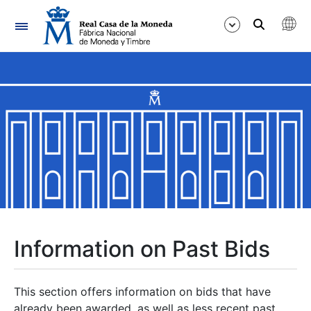
Navigation
Show/Hide
Show/Hide
Show/Hide
Show/Hide
Show/Hide
Information on Past Bids
Show/Hide
This section offers information on bids that have
already been awarded, as well as less recent past