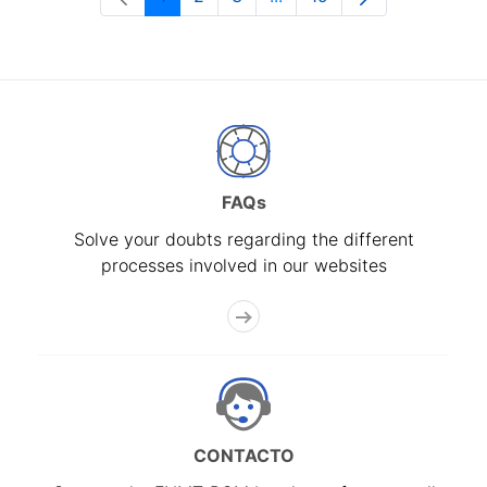
Page
Page
Page
Intermediate Pages Use T
Page
FAQs
Solve your doubts regarding the different
processes involved in our websites
CONTACTO