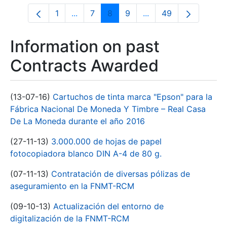
1
...
7
8
9
...
49
Page
Intermediate Pages Use TAB to navigate
Page
Page
Page
Intermediate Pages U
Page
Information on past
Contracts Awarded
(13-07-16)
Cartuchos de tinta marca "Epson" para la
Fábrica Nacional De Moneda Y Timbre – Real Casa
De La Moneda durante el año 2016
(27-11-13)
3.000.000 de hojas de papel
fotocopiadora blanco DIN A-4 de 80 g.
(07-11-13)
Contratación de diversas pólizas de
aseguramiento en la FNMT-RCM
(09-10-13)
Actualización del entorno de
digitalización de la FNMT-RCM