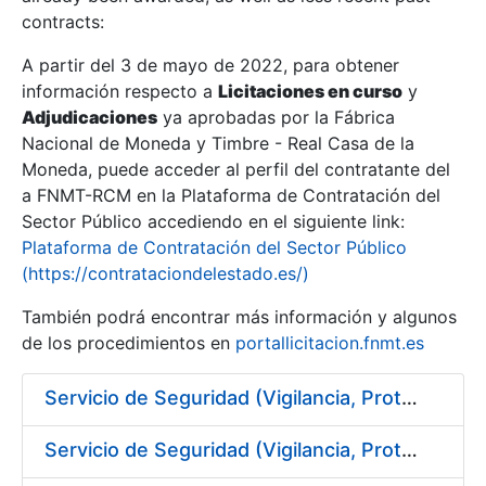
contracts:
Show/Hide
A partir del 3 de mayo de 2022, para obtener
información respecto a
Licitaciones en curso
y
Show/Hide
Adjudicaciones
ya aprobadas por la Fábrica
Show/Hide
Nacional de Moneda y Timbre - Real Casa de la
Moneda, puede acceder al perfil del contratante del
a FNMT-RCM en la Plataforma de Contratación del
Sector Público accediendo en el siguiente link:
Plataforma de Contratación del Sector Público
(https://contrataciondelestado.es/)
También podrá encontrar más información y algunos
de los procedimientos en
portallicitacion.fnmt.es
Servicio de Seguridad (Vigilancia, Protección y Control) en los centros de la FNMT-RCM en Burgos
Show/Hide
Servicio de Seguridad (Vigilancia, Protección y Control) en los centros de la FNMT-RCM en Madrid