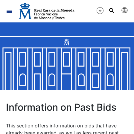
Navigation
Show/Hide
Show/Hide
Show/Hide
Show/Hide
Show/Hide
Information on Past Bids
Show/Hide
This section offers information on bids that have
already been awarded, as well as less recent past