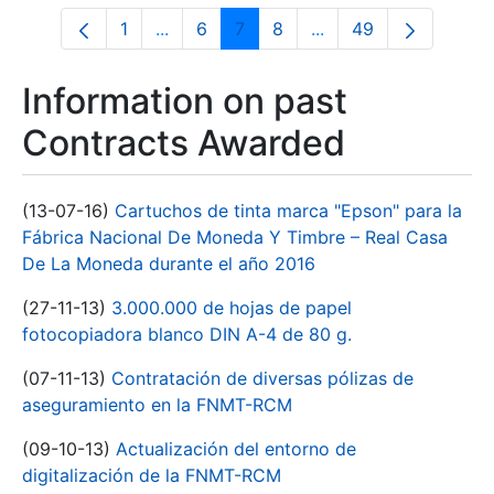
1
...
6
7
8
...
49
Page
Intermediate Pages Use TAB to navigate
Page
Page
Page
Intermediate Pages U
Page
Information on past
Contracts Awarded
(13-07-16)
Cartuchos de tinta marca "Epson" para la
Fábrica Nacional De Moneda Y Timbre – Real Casa
De La Moneda durante el año 2016
(27-11-13)
3.000.000 de hojas de papel
fotocopiadora blanco DIN A-4 de 80 g.
(07-11-13)
Contratación de diversas pólizas de
aseguramiento en la FNMT-RCM
(09-10-13)
Actualización del entorno de
digitalización de la FNMT-RCM