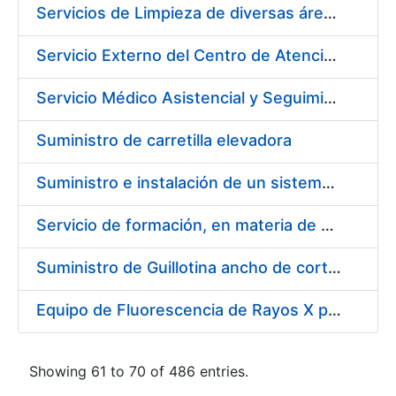
Servicios de Limpieza de diversas áreas y edificios de la Fábrica, Servicio de Acarreo de mobiliario y enseres y Mantenimiento de las Zonas Ajardinadas para la Fábrica de Papel de Burgos de la Fábrica Nacional de Moneda y Timbre – Real Casa de la Moneda
Servicio Externo del Centro de Atención Telefónica (CAT) de la Fábrica Nacional de Moneda y Timbre-Real Casa de la Moneda (Ceres, DNI Electrónico, Revocación/Suspensión/Cancelación de la Suspensión, Devolución, SNE y Trazabilidad del Tabaco)
Servicio Médico Asistencial y Seguimiento del Absentismo Laboral para la Fábrica Nacional de Moneda y Timbre – Real Casa de la Moneda en Burgos
Suministro de carretilla elevadora
Suministro e instalación de un sistema continuo de monitorización de las emisiones de la caldera en la fábrica de papel Burgos, FNMT-RCM
Servicio de formación, en materia de prevención de riesgos laborales, de cursos de operador de carretillas de manutención, puente grúa, polipastos y plataformas móviles de personal (pemp), en sus sedes de Madrid y Burgos.
Suministro de Guillotina ancho de corte 92 cm
Equipo de Fluorescencia de Rayos X por Dispersión de Energías (EDXRF)
Showing 61 to 70 of 486 entries.