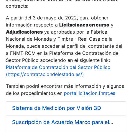
contracts:
Show/Hide
A partir del 3 de mayo de 2022, para obtener
información respecto a
Licitaciones en curso
y
Show/Hide
Adjudicaciones
ya aprobadas por la Fábrica
Show/Hide
Nacional de Moneda y Timbre - Real Casa de la
Moneda, puede acceder al perfil del contratante del
a FNMT-RCM en la Plataforma de Contratación del
Sector Público accediendo en el siguiente link:
Plataforma de Contratación del Sector Público
(https://contrataciondelestado.es/)
También podrá encontrar más información y algunos
de los procedimientos en
portallicitacion.fnmt.es
Sistema de Medición por Visión 3D
Show/Hide
Suscripción de Acuerdo Marco para el Suministro de Material de Herramienta y Materiales Específicos para Mecanizados