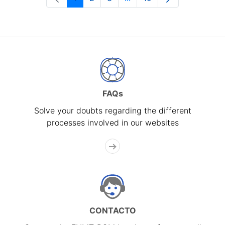
Page
Page
Page
Intermediate Pages Use T
Page
FAQs
Solve your doubts regarding the different
processes involved in our websites
CONTACTO