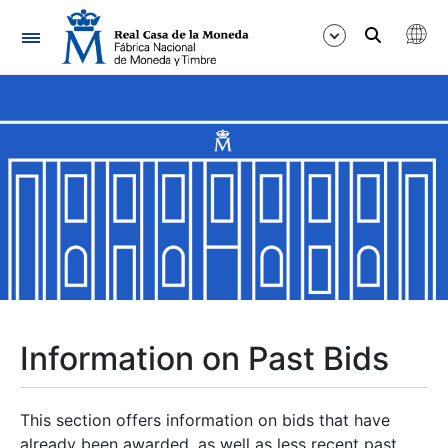
Navigation
Show/Hide
Show/Hide
Show/Hide
Show/Hide
Show/Hide
Information on Past Bids
Show/Hide
This section offers information on bids that have
already been awarded, as well as less recent past