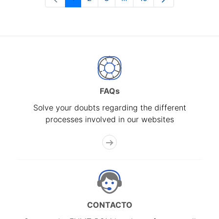
Page
Page
Page
Intermediate Pages Use T
Page
FAQs
Solve your doubts regarding the different
processes involved in our websites
CONTACTO