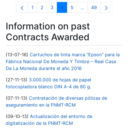
1
2
3
4
5
...
49
Page
Page
Page
Page
Page
Intermediate Pages U
Page
Information on past
Contracts Awarded
(13-07-16)
Cartuchos de tinta marca "Epson" para la
Fábrica Nacional De Moneda Y Timbre – Real Casa
De La Moneda durante el año 2016
(27-11-13)
3.000.000 de hojas de papel
fotocopiadora blanco DIN A-4 de 80 g.
(07-11-13)
Contratación de diversas pólizas de
aseguramiento en la FNMT-RCM
(09-10-13)
Actualización del entorno de
digitalización de la FNMT-RCM