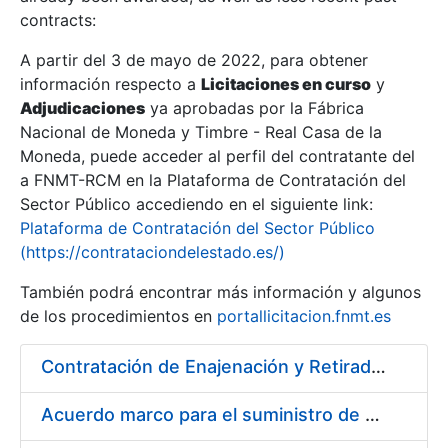
contracts:
Show/Hide
A partir del 3 de mayo de 2022, para obtener
información respecto a
Licitaciones en curso
y
Show/Hide
Adjudicaciones
ya aprobadas por la Fábrica
Show/Hide
Nacional de Moneda y Timbre - Real Casa de la
Moneda, puede acceder al perfil del contratante del
a FNMT-RCM en la Plataforma de Contratación del
Sector Público accediendo en el siguiente link:
Plataforma de Contratación del Sector Público
(https://contrataciondelestado.es/)
También podrá encontrar más información y algunos
de los procedimientos en
portallicitacion.fnmt.es
Contratación de Enajenación y Retirada de Chatarra de Hierro, Acero y Chapa de la RCM-FNMT
Show/Hide
Acuerdo marco para el suministro de material de electricidad para la FNMT RCM en su sede de Madrid