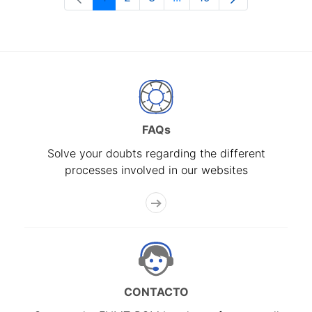
Page
Page
Page
Intermediate Pages Use T
Page
FAQs
Solve your doubts regarding the different
processes involved in our websites
CONTACTO