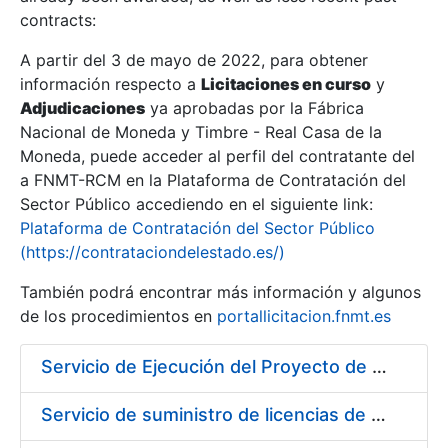
contracts:
Show/Hide
A partir del 3 de mayo de 2022, para obtener
información respecto a
Licitaciones en curso
y
Show/Hide
Adjudicaciones
ya aprobadas por la Fábrica
Show/Hide
Nacional de Moneda y Timbre - Real Casa de la
Moneda, puede acceder al perfil del contratante del
a FNMT-RCM en la Plataforma de Contratación del
Sector Público accediendo en el siguiente link:
Plataforma de Contratación del Sector Público
(https://contrataciondelestado.es/)
También podrá encontrar más información y algunos
de los procedimientos en
portallicitacion.fnmt.es
Servicio de Ejecución del Proyecto de Diseño, Construcción, Montaje, Desmontaje y Transporte de Stands para las diferentes Ferias Nacionales e Internacionales a celebrar durante 2020
Show/Hide
Servicio de suministro de licencias de productos BES12