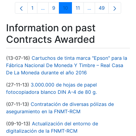
1
...
9
10
11
...
49
Page
Intermediate Pages Use TAB to navigate
Page
Page
Page
Intermediate Pages 
Page
Information on past
Contracts Awarded
(13-07-16)
Cartuchos de tinta marca "Epson" para la
Fábrica Nacional De Moneda Y Timbre – Real Casa
De La Moneda durante el año 2016
(27-11-13)
3.000.000 de hojas de papel
fotocopiadora blanco DIN A-4 de 80 g.
(07-11-13)
Contratación de diversas pólizas de
aseguramiento en la FNMT-RCM
(09-10-13)
Actualización del entorno de
digitalización de la FNMT-RCM