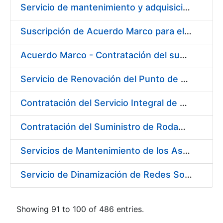
Servicio de mantenimiento y adquisición de las tapas automáticas HYGOLET instaladas en la FNMT-RCM de Madrid, y el suministro de rollos de plásticos originales
Suscripción de Acuerdo Marco para el Suministro de Material de Ferretería para la Entidad Pública Empresarial Fábrica Nacional de Moneda y Timbre-Real Casa de la Moneda (FNMT-RCM)
Acuerdo Marco - Contratación del suministro de Material de Electricidad para la Fábrica de papel de Burgos. PA AM /FP/004/2020-2021
Servicio de Renovación del Punto de Venta de la Tienda del Museo de la FNMT-RCM
Contratación del Servicio Integral de Cardioprotección para sus Sedes de Madrid y Burgos
Contratación del Suministro de Rodamientos y Material de Transmisiones para la Fábrica Nacional de Moneda y Timbre - Real Casa de la Moneda
Servicios de Mantenimiento de los Ascensores, Montacargas y Plataformas de Minusválidos instalados en la Fábrica de Papel de Burgos
Servicio de Dinamización de Redes Sociales
Showing 91 to 100 of 486 entries.