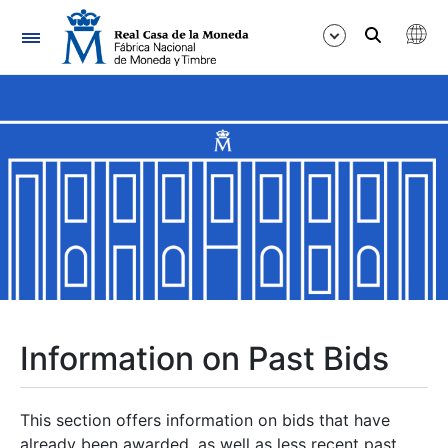
Navigation
Show/Hide
Show/Hide
Show/Hide
Show/Hide
Show/Hide
Information on Past Bids
Show/Hide
This section offers information on bids that have
already been awarded, as well as less recent past