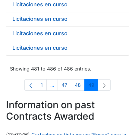
Licitaciones en curso
Licitaciones en curso
Licitaciones en curso
Licitaciones en curso
Showing 481 to 486 of 486 entries.
1
...
47
48
49
Page
Intermediate Pages Use TAB to navi
Page
Page
Page
Information on past
Contracts Awarded
(13-07-16)
Cartuchos de tinta marca "Epson" para la