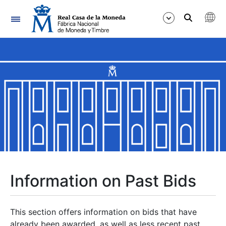
Navigation
Show/Hide
Show/Hide
Show/Hide
Show/Hide
Show/Hide
Information on Past Bids
Show/Hide
This section offers information on bids that have
already been awarded, as well as less recent past