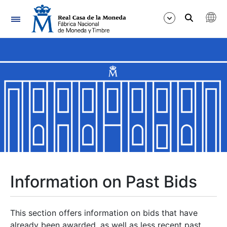
Navigation
Show/Hide
Show/Hide
Show/Hide
Show/Hide
Show/Hide
Information on Past Bids
Show/Hide
This section offers information on bids that have
already been awarded, as well as less recent past