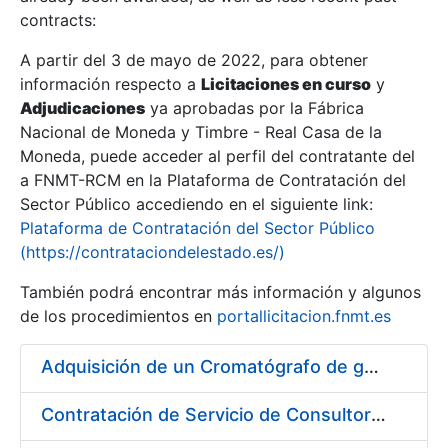
contracts:
Show/Hide
A partir del 3 de mayo de 2022, para obtener
información respecto a
Licitaciones en curso
y
Show/Hide
Adjudicaciones
ya aprobadas por la Fábrica
Show/Hide
Nacional de Moneda y Timbre - Real Casa de la
Moneda, puede acceder al perfil del contratante del
a FNMT-RCM en la Plataforma de Contratación del
Sector Público accediendo en el siguiente link:
Plataforma de Contratación del Sector Público
(https://contrataciondelestado.es/)
También podrá encontrar más información y algunos
de los procedimientos en
portallicitacion.fnmt.es
Adquisición de un Cromatógrafo de gases
Show/Hide
Contratación de Servicio de Consultoría para Implantación por Fases de un Sistema de Gestión del Ciclo de Vida de las Aplicaciones en el Área de Desarrollo de CERES (Fase 1)