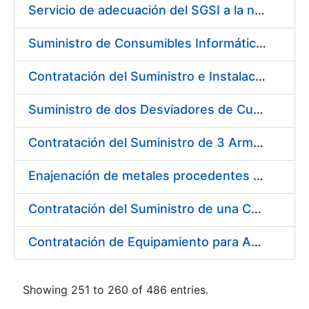
Servicio de adecuación del SGSI a la norma UNE-ISO/IEC 27001:2014
Suministro de Consumibles Informáticos (Cartuchos de Tinta y Tóner)
Contratación del Suministro e Instalación de una Impresora Industrial para papel en pliego y dato variable
Suministro de dos Desviadores de Cuerdas para la nueva Máquina de Papel de la Fábrica de Papel de Seguridad de Burgos
Contratación del Suministro de 3 Armarios Inteligentes para Gestión de Llaves
Enajenación de metales procedentes de desmonetización (9 lotes)
Contratación del Suministro de una Carretilla Eléctrica Contrapesada
Contratación de Equipamiento para Ampliación de Infraestructura de Entorno de Digitalización
Showing 251 to 260 of 486 entries.