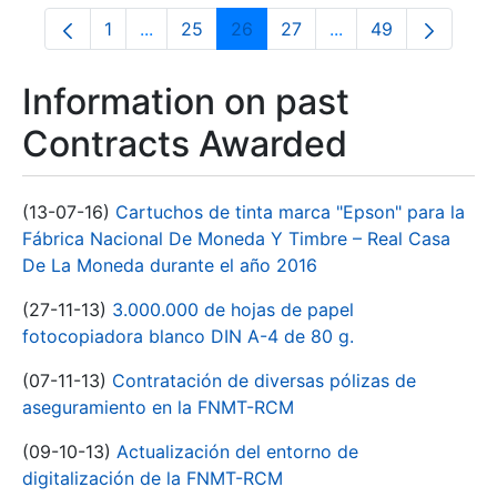
1
...
25
26
27
...
49
Page
Intermediate Pages Use TAB to navigate.
Page
Page
Page
Intermediate Pages
Page
Information on past
Contracts Awarded
(13-07-16)
Cartuchos de tinta marca "Epson" para la
Fábrica Nacional De Moneda Y Timbre – Real Casa
De La Moneda durante el año 2016
(27-11-13)
3.000.000 de hojas de papel
fotocopiadora blanco DIN A-4 de 80 g.
(07-11-13)
Contratación de diversas pólizas de
aseguramiento en la FNMT-RCM
(09-10-13)
Actualización del entorno de
digitalización de la FNMT-RCM