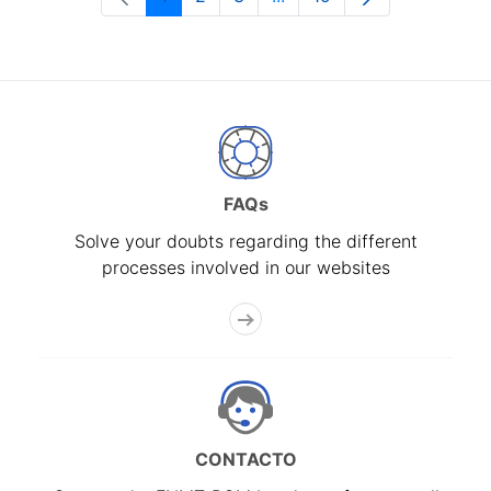
Page
Page
Page
Intermediate Pages Use T
Page
FAQs
Solve your doubts regarding the different
processes involved in our websites
CONTACTO