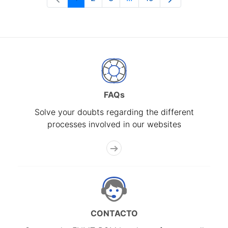
Page
Page
Page
Intermediate Pages Use T
Page
FAQs
Solve your doubts regarding the different
processes involved in our websites
CONTACTO