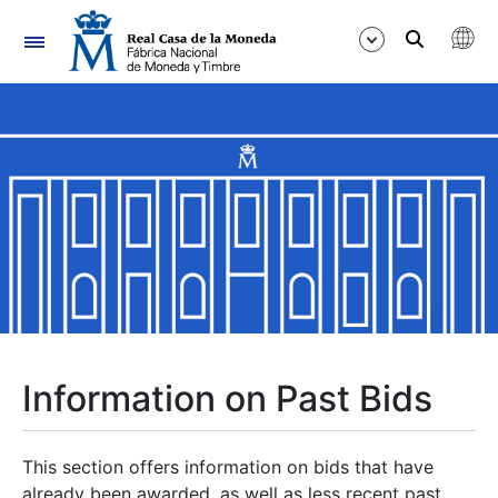
Navigation
Show/Hide
Show/Hide
Show/Hide
Show/Hide
Show/Hide
Information on Past Bids
Show/Hide
This section offers information on bids that have
already been awarded, as well as less recent past