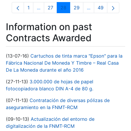
1
...
27
28
29
...
49
Page
Intermediate Pages Use TAB to navigate.
Page
Page
Page
Intermediate Pages
Page
Information on past
Contracts Awarded
(13-07-16)
Cartuchos de tinta marca "Epson" para la
Fábrica Nacional De Moneda Y Timbre – Real Casa
De La Moneda durante el año 2016
(27-11-13)
3.000.000 de hojas de papel
fotocopiadora blanco DIN A-4 de 80 g.
(07-11-13)
Contratación de diversas pólizas de
aseguramiento en la FNMT-RCM
(09-10-13)
Actualización del entorno de
digitalización de la FNMT-RCM