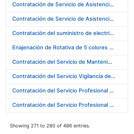
Contratación de Servicio de Asistencia Técnica Mecánica en la Fábrica de Papel de Burgos durante el año 2017
Contratación de Servicio de Asistencia Técnica Obras Civiles en la Fábrica de Papel de Burgos durante el año 2017
Contratación del suministro de electricidad a los diferentes centros de trabajo de la FNMT-RCM
Enajenación de Rotativa de 5 colores Goebel Optiforma FRR-520
Contratación del Servicio de Mantenimiento y Soporte 8X5 para productos y desarrollos ReadSoft y productos Windows para el entorno de Digitalización 2017
Contratación del Servicio Vigilancia de la Salud y Diversas Actividades Preventivas en la Fábrica de Papel de Burgos y Actividades Sanitarias en los Centros de Trabajo de Madrid, de la FNMT-RCM
Contratación del Servicio Profesional de Asesoramiento Jurídico
Contratación del Servicio Profesional de Defensa y Representación Jurídico Laboral
Showing 271 to 280 of 486 entries.