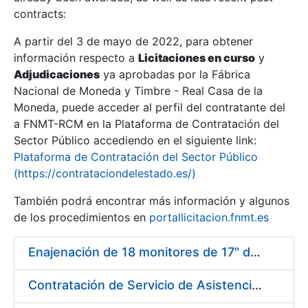
contracts:
Show/Hide
A partir del 3 de mayo de 2022, para obtener
información respecto a
Licitaciones en curso
y
Show/Hide
Adjudicaciones
ya aprobadas por la Fábrica
Show/Hide
Nacional de Moneda y Timbre - Real Casa de la
Moneda, puede acceder al perfil del contratante del
a FNMT-RCM en la Plataforma de Contratación del
Sector Público accediendo en el siguiente link:
Plataforma de Contratación del Sector Público
(https://contrataciondelestado.es/)
También podrá encontrar más información y algunos
de los procedimientos en
portallicitacion.fnmt.es
Enajenación de 18 monitores de 17" de distintos fabricantes
Show/Hide
Contratación de Servicio de Asistencia Técnica Eléctrica en la Fábrica de Papel de Burgos durante el año 2017