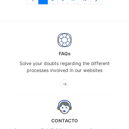
Page
Page
Page
Intermediate Pages Use T
Page
FAQs
Solve your doubts regarding the different
processes involved in our websites
CONTACTO