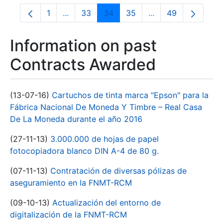
1
...
33
34
35
...
49
Page
Intermediate Pages Use TAB to navigate.
Page
Page
Page
Intermediate Pages
Page
Information on past
Contracts Awarded
(13-07-16)
Cartuchos de tinta marca "Epson" para la
Fábrica Nacional De Moneda Y Timbre – Real Casa
De La Moneda durante el año 2016
(27-11-13)
3.000.000 de hojas de papel
fotocopiadora blanco DIN A-4 de 80 g.
(07-11-13)
Contratación de diversas pólizas de
aseguramiento en la FNMT-RCM
(09-10-13)
Actualización del entorno de
digitalización de la FNMT-RCM