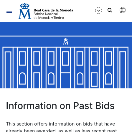
Navigation
Show/Hide
Show/Hide
Show/Hide
Show/Hide
Show/Hide
Information on Past Bids
Show/Hide
This section offers information on bids that have
already been awarded, as well as less recent past