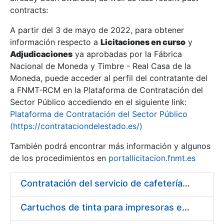
contracts:
Show/Hide
A partir del 3 de mayo de 2022, para obtener
información respecto a
Licitaciones en curso
y
Show/Hide
Adjudicaciones
ya aprobadas por la Fábrica
Show/Hide
Nacional de Moneda y Timbre - Real Casa de la
Moneda, puede acceder al perfil del contratante del
a FNMT-RCM en la Plataforma de Contratación del
Sector Público accediendo en el siguiente link:
Plataforma de Contratación del Sector Público
(https://contrataciondelestado.es/)
También podrá encontrar más información y algunos
de los procedimientos en
portallicitacion.fnmt.es
Contratación del servicio de cafetería-restaurante en la sede de la Fábrica Nacional de Moneda y Timbre - Real Casa de la Moneda
Show/Hide
Cartuchos de tinta para impresoras epson