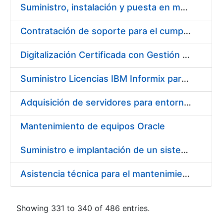
Suministro, instalación y puesta en marcha de los equipos y sistemas necesarios para la reforma y actualización del centro de control de seguridad de la Fábrica de papel de seguridad de Burgos
Contratación de soporte para el cumplimiento legal y normativo
Digitalización Certificada con Gestión Documental
Suministro Licencias IBM Informix para PKI
Adquisición de servidores para entorno de producción
Mantenimiento de equipos Oracle
Suministro e implantación de un sistema de seguridad de la información y gestión de eventos de seguridad (SIEM)
Asistencia técnica para el mantenimiento de depuradora de aguas residuales
Showing 331 to 340 of 486 entries.