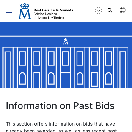
Navigation
Show/Hide
Show/Hide
Show/Hide
Show/Hide
Show/Hide
Information on Past Bids
Show/Hide
This section offers information on bids that have
already been awarded, as well as less recent past