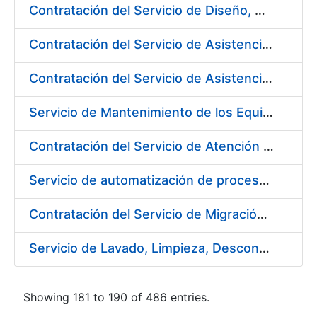
Contratación del Servicio de Diseño, Construcción, Montaje y Desmontaje de Stands para diferentes Ferias y Jornadas Nacionales e Internacionales
Contratación del Servicio de Asistencia Técnica en Obras Menores para Fábrica de Papel
Contratación del Servicio de Asistencia Técnica Mecánica para Fábrica de Papel de Burgos
Servicio de Mantenimiento de los Equipos de Transporte de Cargas y Elevación para Fábrica de Papel
Contratación del Servicio de Atención al Público en la Tienda del Museo Casa de la Moneda, de la Fábrica Nacional de Moneda y Timbre-Real Casa de la Moneda
Servicio de automatización de procesos, de la Fábrica Nacional de Moneda y Timbre-Real Casa de la Moneda
Contratación del Servicio de Migración del Sistema ACSFE a Opentext
Servicio de Lavado, Limpieza, Descontaminación y Desinfección de la Ropa de Trabajo del Personal de la FNMT-RCM
Showing 181 to 190 of 486 entries.