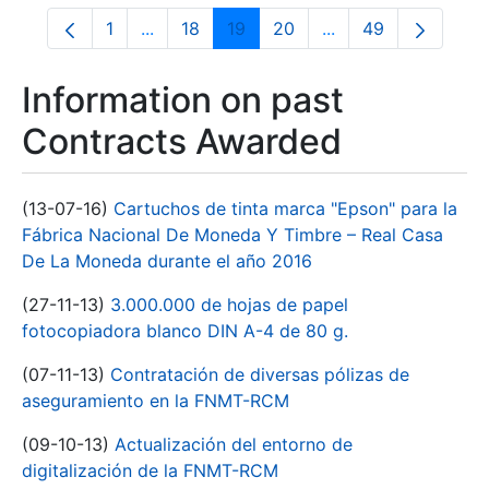
1
...
18
19
20
...
49
Page
Intermediate Pages Use TAB to navigate.
Page
Page
Page
Intermediate Pages
Page
Information on past
Contracts Awarded
(13-07-16)
Cartuchos de tinta marca "Epson" para la
Fábrica Nacional De Moneda Y Timbre – Real Casa
De La Moneda durante el año 2016
(27-11-13)
3.000.000 de hojas de papel
fotocopiadora blanco DIN A-4 de 80 g.
(07-11-13)
Contratación de diversas pólizas de
aseguramiento en la FNMT-RCM
(09-10-13)
Actualización del entorno de
digitalización de la FNMT-RCM