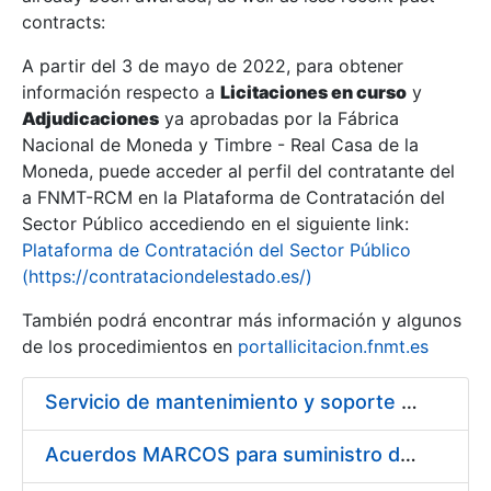
contracts:
Show/Hide
A partir del 3 de mayo de 2022, para obtener
información respecto a
Licitaciones en curso
y
Show/Hide
Adjudicaciones
ya aprobadas por la Fábrica
Show/Hide
Nacional de Moneda y Timbre - Real Casa de la
Moneda, puede acceder al perfil del contratante del
a FNMT-RCM en la Plataforma de Contratación del
Sector Público accediendo en el siguiente link:
Plataforma de Contratación del Sector Público
(https://contrataciondelestado.es/)
También podrá encontrar más información y algunos
de los procedimientos en
portallicitacion.fnmt.es
Servicio de mantenimiento y soporte Sistema SIEM
Show/Hide
Acuerdos MARCOS para suministro de material de ferretería