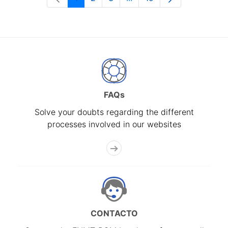
Page
Page
Page
Intermediate Pages Use T
Page
FAQs
Solve your doubts regarding the different
processes involved in our websites
CONTACTO