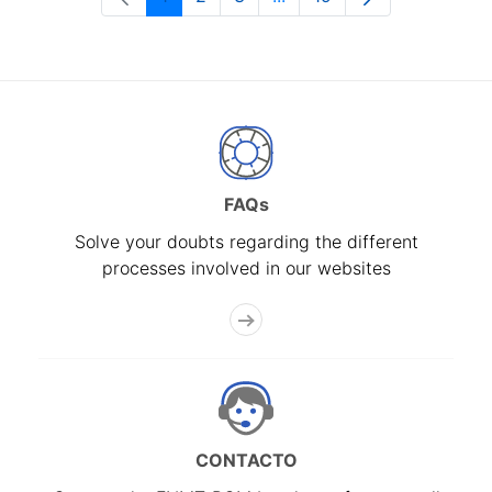
Page
Page
Page
Intermediate Pages Use T
Page
FAQs
Solve your doubts regarding the different
processes involved in our websites
CONTACTO