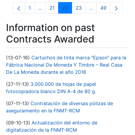
1
...
21
22
23
...
49
Page
Intermediate Pages Use TAB to navigate.
Page
Page
Page
Intermediate Pages
Page
Information on past
Contracts Awarded
(13-07-16)
Cartuchos de tinta marca "Epson" para la
Fábrica Nacional De Moneda Y Timbre – Real Casa
De La Moneda durante el año 2016
(27-11-13)
3.000.000 de hojas de papel
fotocopiadora blanco DIN A-4 de 80 g.
(07-11-13)
Contratación de diversas pólizas de
aseguramiento en la FNMT-RCM
(09-10-13)
Actualización del entorno de
digitalización de la FNMT-RCM