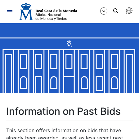
Navigation
Show/Hide
Show/Hide
Show/Hide
Show/Hide
Show/Hide
Information on Past Bids
Show/Hide
This section offers information on bids that have
already been awarded, as well as less recent past