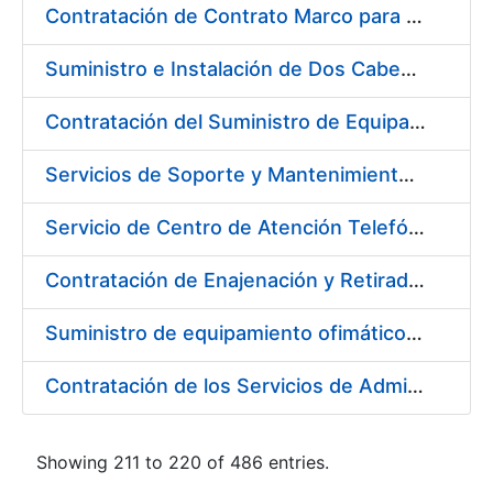
Contratación de Contrato Marco para el Suministro de Material de Electrónica e Informática, bienio 2018-2019
Suministro e Instalación de Dos Cabezales Dispensadores de Etiquetas a Registro
Contratación del Suministro de Equipación Informático (Servidores)
Servicios de Soporte y Mantenimiento de Licencias de Software (IBM / Open Text) de la Fábrica Nacional de Moneda y Timbre-Real Casa de la Moneda
Servicio de Centro de Atención Telefónica/CAT (servicios CERES, DNI Electrónico, Revocación/Suspensión/Cancelación de Certificados, Devolución de Certificados y Servicio de Notificaciones Electrónicas–SNE) de FNMT-RCM
Contratación de Enajenación y Retirada de Residuos de PVC y Plásticos durante 2018
Suministro de equipamiento ofimático para la FNMT-RCM
Contratación de los Servicios de Administración, Soporte, Mantenimiento y Help Desk de la Infraestructura de la FNMT-RCM
Showing 211 to 220 of 486 entries.