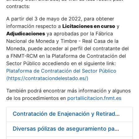
contracts:
Show/Hide
A partir del 3 de mayo de 2022, para obtener
información respecto a
Licitaciones en curso
y
Show/Hide
Adjudicaciones
ya aprobadas por la Fábrica
Show/Hide
Nacional de Moneda y Timbre - Real Casa de la
Moneda, puede acceder al perfil del contratante del
a FNMT-RCM en la Plataforma de Contratación del
Sector Público accediendo en el siguiente link:
Plataforma de Contratación del Sector Público
(https://contrataciondelestado.es/)
También podrá encontrar más información y algunos
de los procedimientos en
portallicitacion.fnmt.es
Contratación de Enajenación y Retirada de Chatarra durante 2018
Show/Hide
Diversas pólizas de aseguramiento para la FNMT-RCM