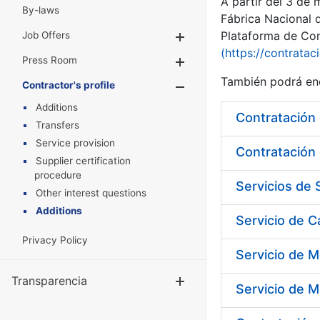
A partir del 3 de
By-laws
Fábrica Nacional 
Plataforma de Cont
Job Offers
Show/Hide
(https://contratac
Press Room
Show/Hide
También podrá enc
Contractor's profile
Show/Hide
Additions
Transfers
Service provision
Contratación 
Supplier certification
procedure
Other interest questions
Additions
Servicio de 
Privacy Policy
Servicio de M
Transparencia
Show/Hide
Servicio de M