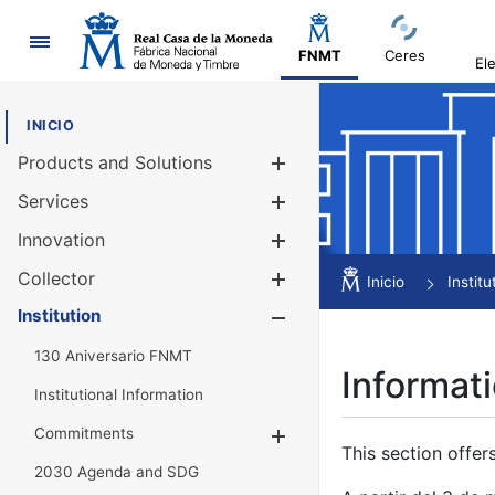
Navigation
FNMT
Ceres
El
INICIO
Products and Solutions
Show/Hide
Services
Show/Hide
Innovation
Show/Hide
Collector
Show/Hide
Inicio
Institu
Institution
Show/Hide
130 Aniversario FNMT
Informati
Institutional Information
Commitments
Show/Hide
This section offer
2030 Agenda and SDG