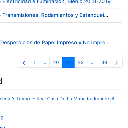
 Electricidad e Iluminación, Bienio 2018-2019
Contratación de Contrato Marco para el Suministro de Material de Transmisiones, Rodamientos y Estanqueidad, Bienio 2018-2019
Contratación de Enajenación y Retirada de Recortes Sobrantes y Desperdicios de Papel Impreso y No Impreso durante 2018
1
...
20
21
22
...
49
Page
Intermediate Pages Use TAB to navigat
Page
Page
Page
Intermediate Pa
Page
d
oneda Y Timbre – Real Casa De La Moneda durante el
g.