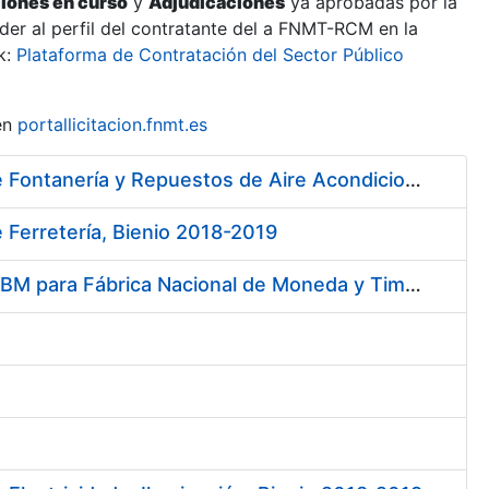
ciones en curso
y
Adjudicaciones
ya aprobadas por la
er al perfil del contratante del a FNMT-RCM en la
k:
Plataforma de Contratación del Sector Público
en
portallicitacion.fnmt.es
Contratación de Contrato Marco para el Suministro de Material de Fontanería y Repuestos de Aire Acondicionado, bienio 2018-2019
 Ferretería, Bienio 2018-2019
Servicios de Soporte y Mantenimiento de Licencias de Software IBM para Fábrica Nacional de Moneda y Timbre-Real Casa de la Moneda (FNMT-RCM)