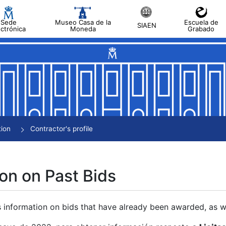
Sede
Museo Casa de la
Escuela de
SIAEN
ectrónica
Moneda
Grabado
tion
Contractor's profile
on on Past Bids
s information on bids that have already been awarded, as we