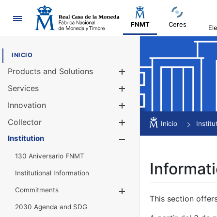
Navigation
FNMT
Ceres
El
INICIO
Products and Solutions
Show/Hide
Services
Show/Hide
Innovation
Show/Hide
Collector
Show/Hide
Inicio
Institu
Institution
Show/Hide
130 Aniversario FNMT
Informati
Institutional Information
Commitments
Show/Hide
This section offer
2030 Agenda and SDG