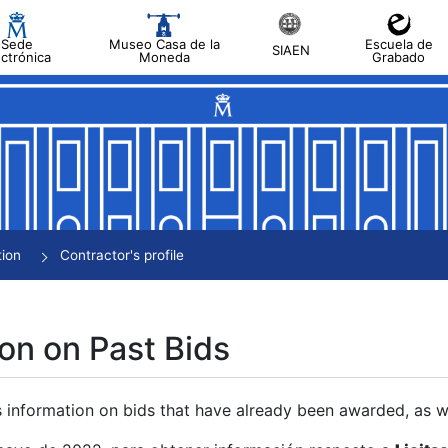
Sede
Museo Casa de la
Escuela de
SIAEN
ectrónica
Moneda
Grabado
tion
Contractor's profile
on on Past Bids
s information on bids that have already been awarded, as we