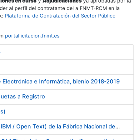
ciones en curso
y
Adjudicaciones
ya aprobadas por la
er al perfil del contratante del a FNMT-RCM en la
k:
Plataforma de Contratación del Sector Público
en
portallicitacion.fnmt.es
8
 Electrónica e Informática, bienio 2018-2019
quetas a Registro
es)
Servicios de Soporte y Mantenimiento de Licencias de Software (IBM / Open Text) de la Fábrica Nacional de Moneda y Timbre-Real Casa de la Moneda