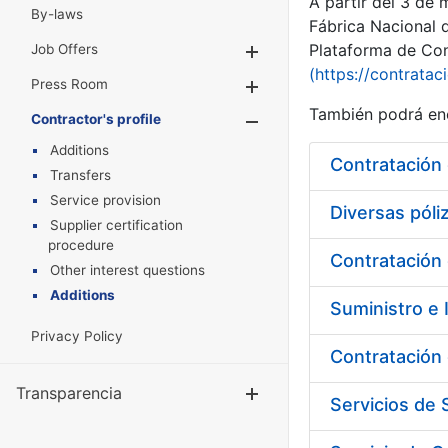
A partir del 3 de
By-laws
Fábrica Nacional 
Plataforma de Cont
Job Offers
Show/Hide
(https://contratac
Press Room
Show/Hide
También podrá enc
Contractor's profile
Show/Hide
Additions
Contratación 
Transfers
Service provision
Diversas pól
Supplier certification
procedure
Contratación 
Other interest questions
Additions
Suministro e 
Privacy Policy
Contratación 
Transparencia
Show/Hide