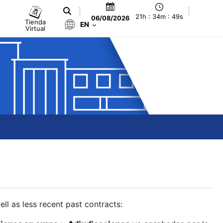
21h : 34m : 50s
06/08/2026
Tienda
EN
Virtual
ll as less recent past contracts: