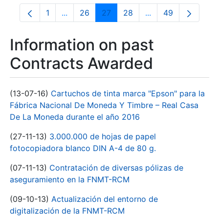
1
...
26
27
28
...
49
Page
Intermediate Pages Use TAB to navigate.
Page
Page
Page
Intermediate Pages
Page
Information on past
Contracts Awarded
(13-07-16)
Cartuchos de tinta marca "Epson" para la
Fábrica Nacional De Moneda Y Timbre – Real Casa
De La Moneda durante el año 2016
(27-11-13)
3.000.000 de hojas de papel
fotocopiadora blanco DIN A-4 de 80 g.
(07-11-13)
Contratación de diversas pólizas de
aseguramiento en la FNMT-RCM
(09-10-13)
Actualización del entorno de
digitalización de la FNMT-RCM