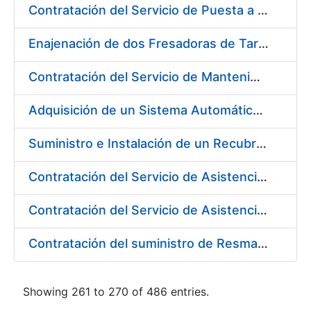
Contratación del Servicio de Puesta a Disposición y Mantenimiento de Contenedores Higiénicos, Bacteriostáticos, Ambientadores, Columnas Eliminadoras de Olores y Alfombras Antideslizantes
Enajenación de dos Fresadoras de Tarjetas PVC Cybernetix Mod. GRX 2000 y GRX 3000
Contratación del Servicio de Mantenimiento de Drivers y Herramientas para Tarjetas Inteligentes
Adquisición de un Sistema Automático de Etiquetado y Pesado para Petacas de Monedas de la L4
Suministro e Instalación de un Recubrimiento Fono-Absorbente en paredes y techos
Contratación del Servicio de Asistencia Técnica para la Realización de Trabajos de Pintura para el Taller de Mantenimiento de la Fábrica de Papel de Burgos durante el año 2017
Contratación del Servicio de Asistencia Técnica para la Realización de Trabajos de Fontanería para el Taller de Mantenimiento de la Fábrica de Papel de Burgos durante el año 2017
Contratación del suministro de Resmas de Cartón
Showing 261 to 270 of 486 entries.