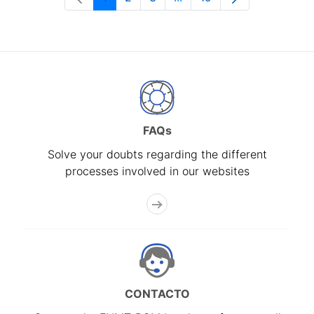
Page
Page
Page
Intermediate Pages Use T
Page
FAQs
Solve your doubts regarding the different
processes involved in our websites
CONTACTO