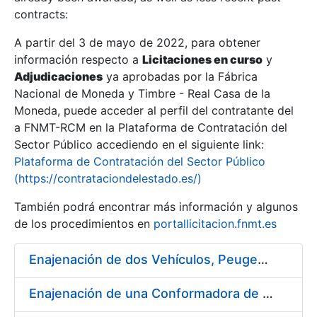
contracts:
Show/Hide
A partir del 3 de mayo de 2022, para obtener
información respecto a
Licitaciones en curso
y
Show/Hide
Adjudicaciones
ya aprobadas por la Fábrica
Show/Hide
Nacional de Moneda y Timbre - Real Casa de la
Moneda, puede acceder al perfil del contratante del
a FNMT-RCM en la Plataforma de Contratación del
Sector Público accediendo en el siguiente link:
Plataforma de Contratación del Sector Público
(https://contrataciondelestado.es/)
También podrá encontrar más información y algunos
de los procedimientos en
portallicitacion.fnmt.es
Enajenación de dos Vehículos, Peugeot 307 y Peugeot 407
Show/Hide
Enajenación de una Conformadora de Pliegos PVC-Overlay, Modelo Louda GM 400