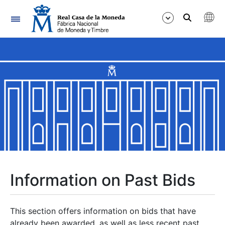
Navigation
Show/Hide
Show/Hide
Show/Hide
Show/Hide
Show/Hide
Information on Past Bids
Show/Hide
This section offers information on bids that have
already been awarded, as well as less recent past