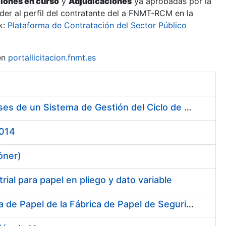
ciones en curso
y
Adjudicaciones
ya aprobadas por la
er al perfil del contratante del a FNMT-RCM en la
k:
Plataforma de Contratación del Sector Público
en
portallicitacion.fnmt.es
Contratación de Servicio de Consultoría para Implantación por Fases de un Sistema de Gestión del Ciclo de Vida de las Aplicaciones en el Área de Desarrollo de CERES (Fase 1)
2014
óner)
ial para papel en pliego y dato variable
Suministro de dos Desviadores de Cuerdas para la nueva Máquina de Papel de la Fábrica de Papel de Seguridad de Burgos