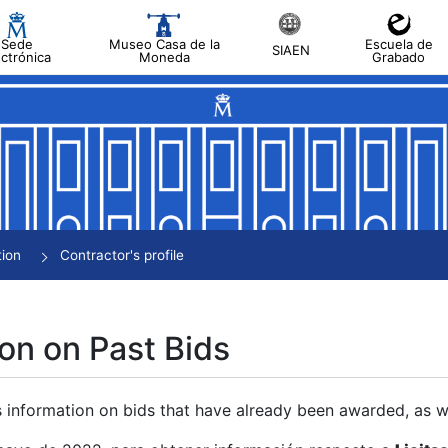
Sede
Museo Casa de la
Escuela de
SIAEN
ectrónica
Moneda
Grabado
tion
Contractor's profile
on on Past Bids
s information on bids that have already been awarded, as we