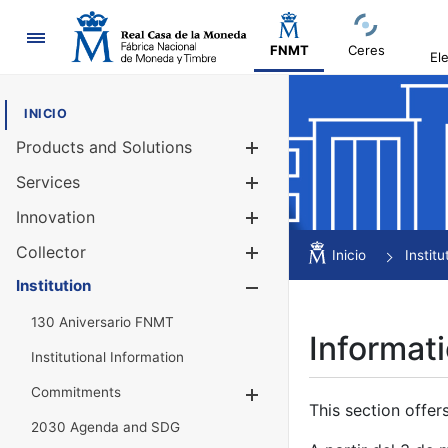
Navigation
FNMT
Ceres
El
INICIO
Products and Solutions
Show/Hide
Services
Show/Hide
Innovation
Show/Hide
Collector
Show/Hide
Inicio
Institu
Institution
Show/Hide
130 Aniversario FNMT
Informati
Institutional Information
Commitments
Show/Hide
This section offer
2030 Agenda and SDG