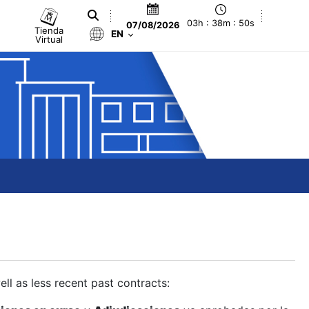
03h : 38m : 51s
07/08/2026
Tienda
EN
Virtual
ll as less recent past contracts: