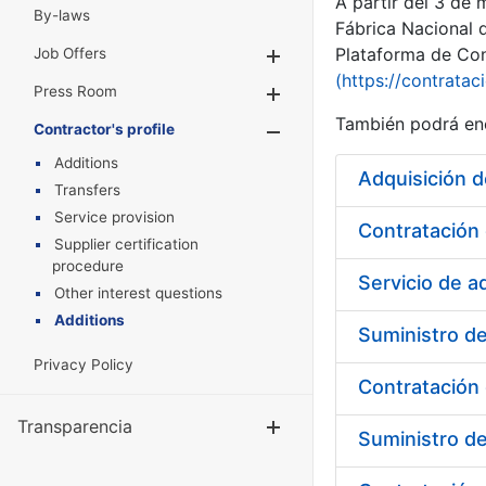
A partir del 3 de
By-laws
Fábrica Nacional 
Plataforma de Cont
Job Offers
Show/Hide
(https://contratac
Press Room
Show/Hide
También podrá enc
Contractor's profile
Show/Hide
Additions
Adquisición 
Transfers
Service provision
Supplier certification
procedure
Servicio de 
Other interest questions
Additions
Suministro de
Privacy Policy
Contratación 
Transparencia
Show/Hide