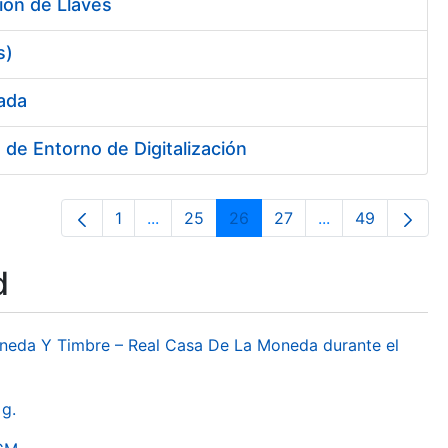
ión de Llaves
s)
sada
de Entorno de Digitalización
1
...
25
26
27
...
49
Page
Intermediate Pages Use TAB to navigat
Page
Page
Page
Intermediate Pa
Page
d
oneda Y Timbre – Real Casa De La Moneda durante el
g.