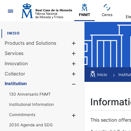
Navigation
FNMT
Ceres
El
INICIO
Products and Solutions
Show/Hide
Services
Show/Hide
Innovation
Show/Hide
Collector
Show/Hide
Inicio
Institu
Institution
Show/Hide
130 Aniversario FNMT
Informati
Institutional Information
Commitments
Show/Hide
This section offer
2030 Agenda and SDG