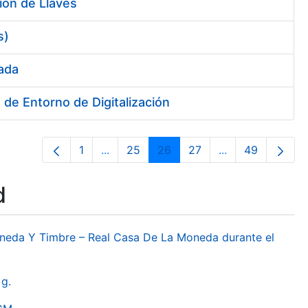
ión de Llaves
s)
sada
de Entorno de Digitalización
1
...
25
26
27
...
49
Page
Intermediate Pages Use TAB to navigat
Page
Page
Page
Intermediate Pa
Page
d
oneda Y Timbre – Real Casa De La Moneda durante el
g.