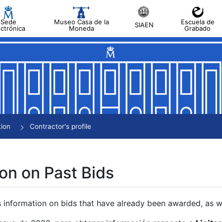
Sede
Museo Casa de la
Escuela de
SIAEN
ectrónica
Moneda
Grabado
tion
Contractor's profile
on on Past Bids
s information on bids that have already been awarded, as we