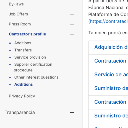
A partir del 3 de
By-laws
Fábrica Nacional 
Plataforma de Cont
Job Offers
Show/Hide
(https://contratac
Press Room
Show/Hide
También podrá enc
Contractor's profile
Show/Hide
Additions
Adquisición 
Transfers
Service provision
Supplier certification
procedure
Servicio de 
Other interest questions
Additions
Suministro de
Privacy Policy
Contratación 
Transparencia
Show/Hide