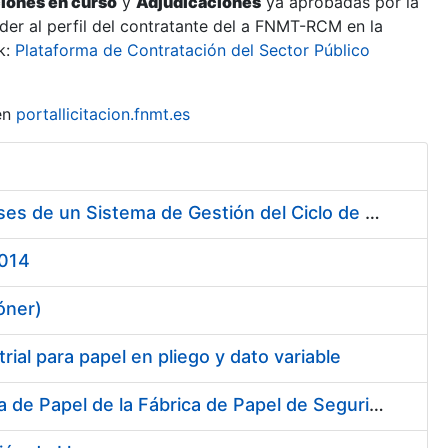
ciones en curso
y
Adjudicaciones
ya aprobadas por la
er al perfil del contratante del a FNMT-RCM en la
k:
Plataforma de Contratación del Sector Público
en
portallicitacion.fnmt.es
Contratación de Servicio de Consultoría para Implantación por Fases de un Sistema de Gestión del Ciclo de Vida de las Aplicaciones en el Área de Desarrollo de CERES (Fase 1)
2014
óner)
ial para papel en pliego y dato variable
Suministro de dos Desviadores de Cuerdas para la nueva Máquina de Papel de la Fábrica de Papel de Seguridad de Burgos