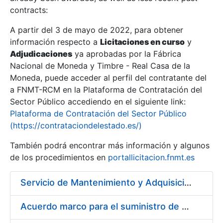
contracts:
Show/Hide
A partir del 3 de mayo de 2022, para obtener
información respecto a
Licitaciones en curso
y
Show/Hide
Adjudicaciones
ya aprobadas por la Fábrica
Show/Hide
Nacional de Moneda y Timbre - Real Casa de la
Moneda, puede acceder al perfil del contratante del
a FNMT-RCM en la Plataforma de Contratación del
Sector Público accediendo en el siguiente link:
Plataforma de Contratación del Sector Público
(https://contrataciondelestado.es/)
También podrá encontrar más información y algunos
de los procedimientos en
portallicitacion.fnmt.es
Servicio de Mantenimiento y Adquisición de las Tapas Automáticas Hygolet instaladas en la FNMT-RCM de Madrid, y el Suministro de Rollos de Plásticos Originales
Show/Hide
Acuerdo marco para el suministro de material de acero inoxidable