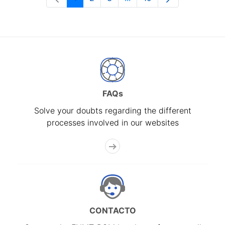
Page
Page
Page
Intermediate Pages Use T
Page
FAQs
Solve your doubts regarding the different
processes involved in our websites
CONTACTO