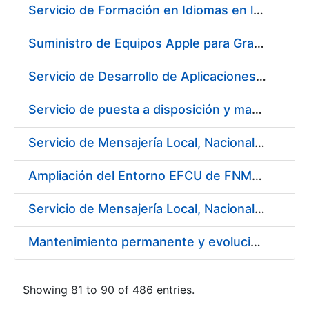
Servicio de Formación en Idiomas en la modalidad presencial
Suministro de Equipos Apple para Grabado Artístico de Moneda y Preimpresión
Servicio de Desarrollo de Aplicaciones con AppWorks
Servicio de puesta a disposición y mantenimiento de contenedores higiénicos, bacteriostáticos, ambientadores, columnas eliminadoras de olores y alfombras antideslizantes para la FNMT-RCM
Servicio de Mensajería Local, Nacional e Internacional que pueda necesitar la Fábrica Nacional de Moneda y Timbre - Real Casa de la Moneda
Ampliación del Entorno EFCU de FNMT-RCM
Servicio de Mensajería Local, Nacional e Internacional para la FNMT-RCM
Mantenimiento permanente y evolución del sistema de notificaciones y comunicaciones electrónicas
Showing 81 to 90 of 486 entries.