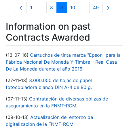
1
...
8
9
10
...
49
Page
Intermediate Pages Use TAB to navigate
Page
Page
Page
Intermediate Pages 
Page
Information on past
Contracts Awarded
(13-07-16)
Cartuchos de tinta marca "Epson" para la
Fábrica Nacional De Moneda Y Timbre – Real Casa
De La Moneda durante el año 2016
(27-11-13)
3.000.000 de hojas de papel
fotocopiadora blanco DIN A-4 de 80 g.
(07-11-13)
Contratación de diversas pólizas de
aseguramiento en la FNMT-RCM
(09-10-13)
Actualización del entorno de
digitalización de la FNMT-RCM