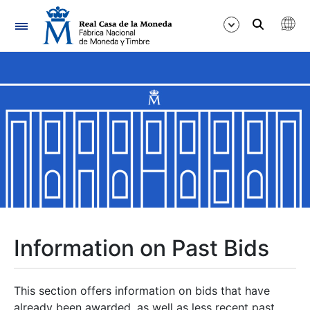
Navigation
Show/Hide
Show/Hide
Show/Hide
Show/Hide
Show/Hide
Information on Past Bids
Show/Hide
This section offers information on bids that have
already been awarded, as well as less recent past