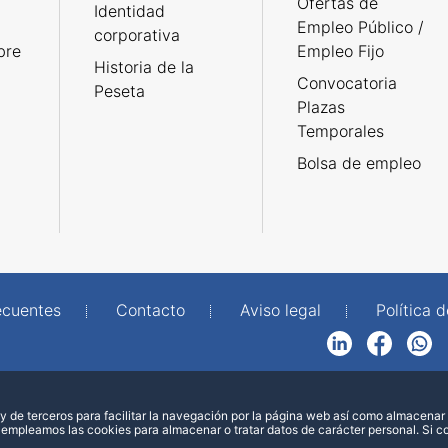
Ofertas de
Identidad
Empleo Público /
corporativa
bre
Empleo Fijo
Historia de la
Convocatoria
Peseta
Plazas
Temporales
Bolsa de empleo
ecuentes
Contacto
Aviso legal
Política 
LinkedIn
Facebook
WhatsApp
 de terceros para facilitar la navegación por la página web así como almacenar 
 empleamos las cookies para almacenar o tratar datos de carácter personal. Si 