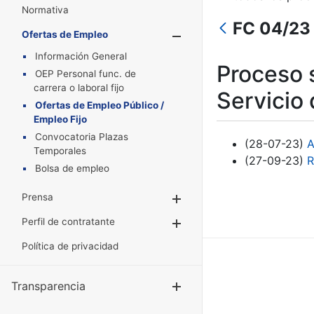
Normativa
FC 04/23 
Ofertas de Empleo
Mostrar/Oculta
Información General
Proceso s
OEP Personal func. de
carrera o laboral fijo
Servicio
Ofertas de Empleo Público /
Empleo Fijo
Convocatoria Plazas
(28-07-23)
A
Temporales
(27-09-23)
R
Bolsa de empleo
Prensa
Mostrar/Ocultar
Perfil de contratante
Mostrar/Ocultar
Política de privacidad
Transparencia
Mostrar/Ocul