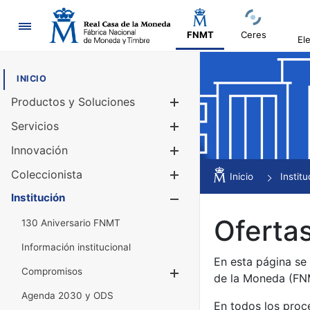
Navegación
FNMT
Ceres
El
INICIO
Productos y Soluciones
Mostrar/Ocul
Servicios
Mostrar/Ocul
Innovación
Mostrar/Ocul
Coleccionista
Mostrar/Ocul
Inicio
Institu
Institución
Mostrar/Ocul
Ofertas
130 Aniversario FNMT
Información institucional
En esta página se
Compromisos
Mostrar/Ocultar
de la Moneda (F
Agenda 2030 y ODS
En todos los proc