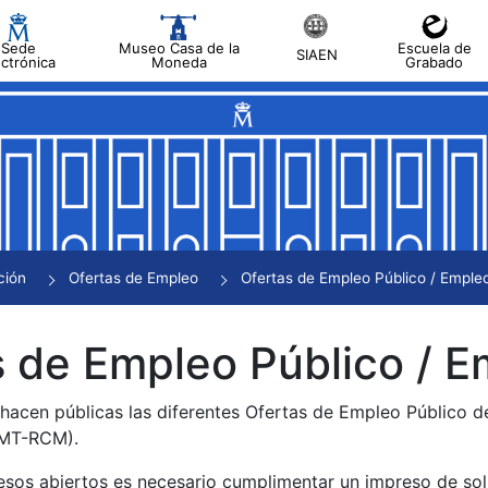
Sede
Museo Casa de la
Escuela de
SIAEN
ectrónica
Moneda
Grabado
tar
tar
tar
tar
ción
Ofertas de Empleo
Ofertas de Empleo Público / Empleo
tar
 de Empleo Público / E
 hacen públicas las diferentes Ofertas de Empleo Público 
NMT-RCM).
esos abiertos es necesario cumplimentar un impreso de soli