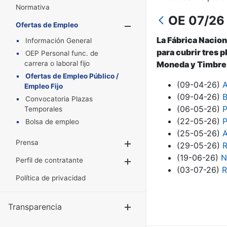
Normativa
OE 07/26 
Ofertas de Empleo
Mostrar/Oculta
La Fábrica Nacion
Información General
para cubrir tres 
OEP Personal func. de
carrera o laboral fijo
Moneda y Timbre, 
Ofertas de Empleo Público /
(09-04-26)
A
Empleo Fijo
(09-04-26)
B
Convocatoria Plazas
(06-05-26)
P
Temporales
(22-05-26)
P
Bolsa de empleo
(25-05-26)
A
Prensa
Mostrar/Ocultar
(29-05-26)
R
(19-06-26)
N
Perfil de contratante
Mostrar/Ocultar
(03-07-26)
R
Política de privacidad
Transparencia
Mostrar/Ocul