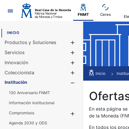
Navegación
FNMT
Ceres
El
INICIO
Productos y Soluciones
Mostrar/Ocul
Servicios
Mostrar/Ocul
Innovación
Mostrar/Ocul
Coleccionista
Mostrar/Ocul
Inicio
Institu
Institución
Mostrar/Ocul
Ofertas
130 Aniversario FNMT
Información institucional
En esta página se
Compromisos
Mostrar/Ocultar
de la Moneda (F
Agenda 2030 y ODS
En todos los proc