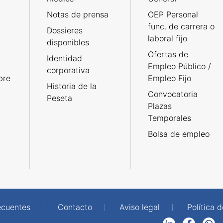
Notas de prensa
OEP Personal
func. de carrera o
Dossieres
laboral fijo
disponibles
Ofertas de
Identidad
Empleo Público /
corporativa
bre
Empleo Fijo
Historia de la
Convocatoria
Peseta
Plazas
Temporales
Bolsa de empleo
ecuentes
Contacto
Aviso legal
Política 