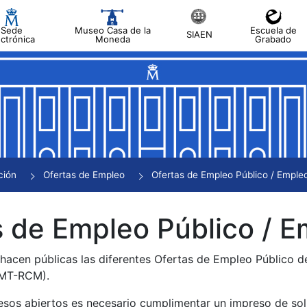
Sede
Museo Casa de la
Escuela de
SIAEN
ectrónica
Moneda
Grabado
tar
tar
tar
tar
ción
Ofertas de Empleo
Ofertas de Empleo Público / Empleo
tar
 de Empleo Público / E
 hacen públicas las diferentes Ofertas de Empleo Público 
NMT-RCM).
esos abiertos es necesario cumplimentar un impreso de soli