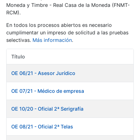
Moneda y Timbre - Real Casa de la Moneda (FNMT-
RCM).
Mostrar/Ocultar
En todos los procesos abiertos es necesario
cumplimentar un impreso de solicitud a las pruebas
selectivas.
Más información
.
Título
Acciones
OE 06/21 - Asesor Jurídico
Mostrar/Ocultar
OE 07/21 - Médico de empresa
Mostrar/Ocultar
OE 10/20 - Oficial 2ª Serigrafía
OE 08/21 - Oficial 2ª Telas
Mostrar/Ocultar