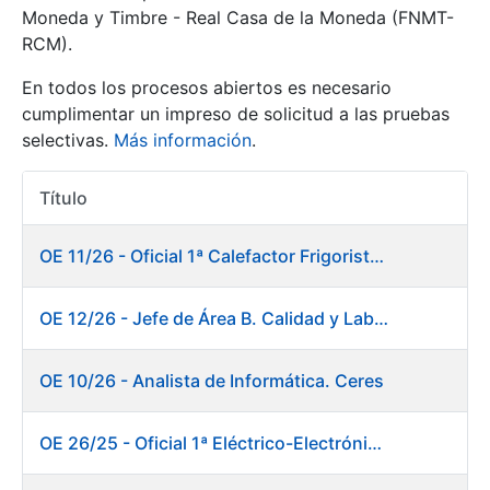
Moneda y Timbre - Real Casa de la Moneda (FNMT-
RCM).
Mostrar/Ocultar
En todos los procesos abiertos es necesario
cumplimentar un impreso de solicitud a las pruebas
selectivas.
Más información
.
Título
Acciones
OE 11/26 - Oficial 1ª Calefactor Frigorista. Fábrica de Papel
Mostrar/Ocultar
OE 12/26 - Jefe de Área B. Calidad y Laboratorio
Mostrar/Ocultar
OE 10/26 - Analista de Informática. Ceres
OE 26/25 - Oficial 1ª Eléctrico-Electrónico. Fábrica de Papel
Mostrar/Ocultar