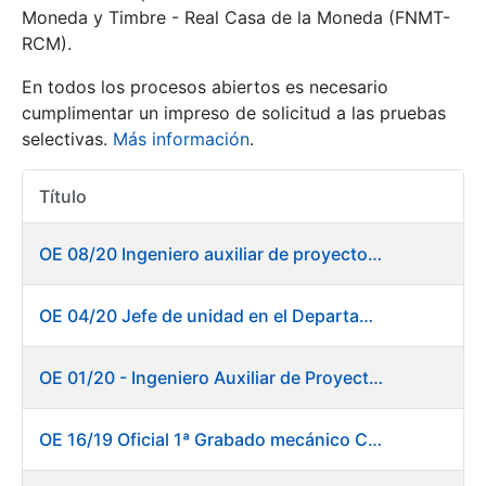
Moneda y Timbre - Real Casa de la Moneda (FNMT-
RCM).
Mostrar/Ocultar
En todos los procesos abiertos es necesario
cumplimentar un impreso de solicitud a las pruebas
selectivas.
Más información
.
Título
Acciones
OE 08/20 Ingeniero auxiliar de proyectos en el departamento de Fábrica de Papel - Burgos
Mostrar/Ocultar
OE 04/20 Jefe de unidad en el Departamento de Fábrica de Papel - Burgos
Mostrar/Ocultar
OE 01/20 - Ingeniero Auxiliar de Proyectos
OE 16/19 Oficial 1ª Grabado mecánico CAD
Mostrar/Ocultar