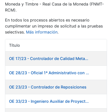
Moneda y Timbre - Real Casa de la Moneda (FNMT-
RCM).
Mostrar/Ocultar
En todos los procesos abiertos es necesario
cumplimentar un impreso de solicitud a las pruebas
selectivas.
Más información
.
Título
Acciones
OE 17/23 - Controlador de Calidad Metalurgia
Mostrar/Ocultar
OE 28/23 - Oficial 1ª Administrativo con inglés y francés
Mostrar/Ocultar
OE 23/23 - Controlador de Reposiciones
OE 33/23 - Ingeniero Auxiliar de Proyectos. Marketing
Mostrar/Ocultar