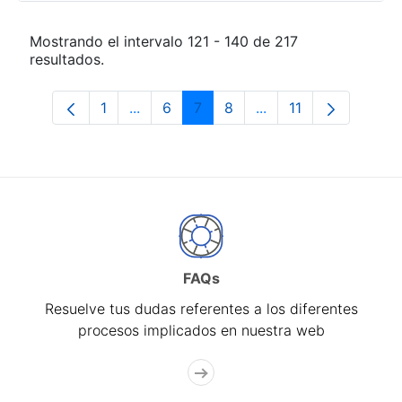
Mostrando el intervalo 121 - 140 de 217
resultados.
1
...
6
7
8
...
11
Página
Páginas intermedias Use TAB para desp
Página
Página
Página
Páginas intermedias
Página
FAQs
Resuelve tus dudas referentes a los diferentes
procesos implicados en nuestra web