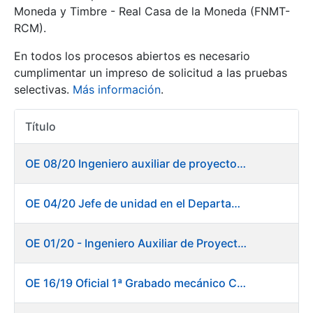
Moneda y Timbre - Real Casa de la Moneda (FNMT-
RCM).
Mostrar/Ocultar
En todos los procesos abiertos es necesario
cumplimentar un impreso de solicitud a las pruebas
selectivas.
Más información
.
Título
Acciones
OE 08/20 Ingeniero auxiliar de proyectos en el departamento de Fábrica de Papel - Burgos
Mostrar/Ocultar
OE 04/20 Jefe de unidad en el Departamento de Fábrica de Papel - Burgos
Mostrar/Ocultar
OE 01/20 - Ingeniero Auxiliar de Proyectos
OE 16/19 Oficial 1ª Grabado mecánico CAD
Mostrar/Ocultar