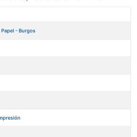
Acciones
 Papel - Burgos
impresión