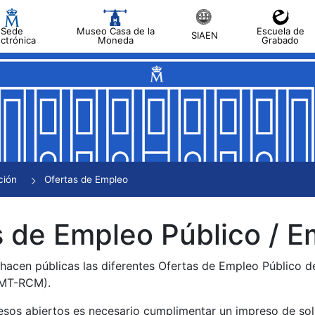
Sede
Museo Casa de la
Escuela de
SIAEN
ectrónica
Moneda
Grabado
tar
tar
tar
tar
ción
Ofertas de Empleo
tar
 de Empleo Público / E
 hacen públicas las diferentes Ofertas de Empleo Público 
NMT-RCM).
esos abiertos es necesario cumplimentar un impreso de soli