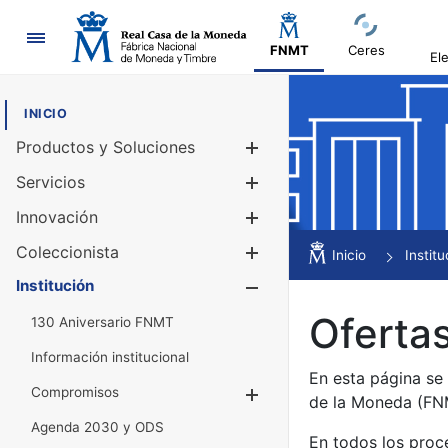
Navegación
FNMT
Ceres
El
INICIO
Productos y Soluciones
Mostrar/Ocul
Servicios
Mostrar/Ocul
Innovación
Mostrar/Ocul
Coleccionista
Mostrar/Ocul
Inicio
Institu
Institución
Mostrar/Ocul
Ofertas
130 Aniversario FNMT
Información institucional
En esta página se
Compromisos
Mostrar/Ocultar
de la Moneda (F
Agenda 2030 y ODS
En todos los proc