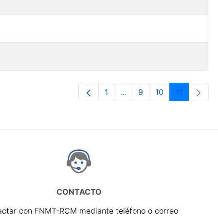
1
...
9
10
11
Página
Páginas intermedias Use 
Página
Página
Página
CONTACTO
actar con FNMT-RCM mediante teléfono o correo