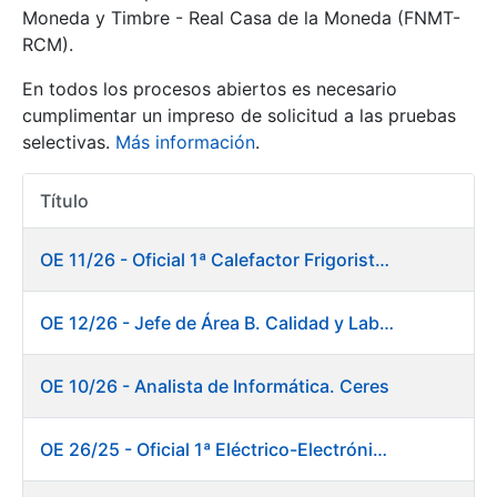
Moneda y Timbre - Real Casa de la Moneda (FNMT-
RCM).
Mostrar/Ocultar
En todos los procesos abiertos es necesario
cumplimentar un impreso de solicitud a las pruebas
selectivas.
Más información
.
Título
Acciones
OE 11/26 - Oficial 1ª Calefactor Frigorista. Fábrica de Papel
Mostrar/Ocultar
OE 12/26 - Jefe de Área B. Calidad y Laboratorio
Mostrar/Ocultar
OE 10/26 - Analista de Informática. Ceres
OE 26/25 - Oficial 1ª Eléctrico-Electrónico. Fábrica de Papel
Mostrar/Ocultar