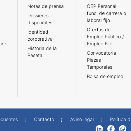
Notas de prensa
OEP Personal
func. de carrera o
Dossieres
laboral fijo
disponibles
Ofertas de
Identidad
Empleo Público /
corporativa
bre
Empleo Fijo
Historia de la
Convocatoria
Peseta
Plazas
Temporales
Bolsa de empleo
ecuentes
Contacto
Aviso legal
Política 
LinkedIn
Facebook
WhatsApp