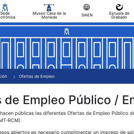
Sede
Museo Casa de la
Escuela de
SIAEN
ectrónica
Moneda
Grabado
tar
tar
tar
tar
ción
Ofertas de Empleo
tar
 de Empleo Público / E
 hacen públicas las diferentes Ofertas de Empleo Público 
NMT-RCM).
esos abiertos es necesario cumplimentar un impreso de soli