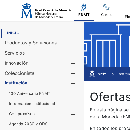
Navegación
FNMT
Ceres
El
INICIO
Productos y Soluciones
Mostrar/Ocul
Servicios
Mostrar/Ocul
Innovación
Mostrar/Ocul
Coleccionista
Mostrar/Ocul
Inicio
Institu
Institución
Mostrar/Ocul
Ofertas
130 Aniversario FNMT
Información institucional
En esta página se
Compromisos
Mostrar/Ocultar
de la Moneda (F
Agenda 2030 y ODS
En todos los proc