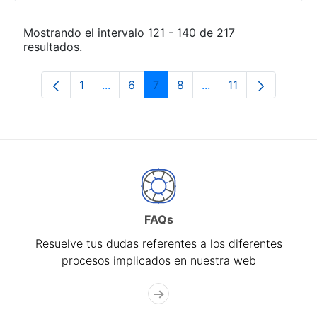
Mostrando el intervalo 121 - 140 de 217
resultados.
1
...
6
7
8
...
11
Página
Páginas intermedias Use TAB para desp
Página
Página
Página
Páginas intermedias
Página
FAQs
Resuelve tus dudas referentes a los diferentes
procesos implicados en nuestra web