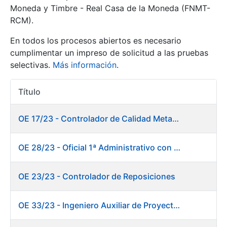
Moneda y Timbre - Real Casa de la Moneda (FNMT-
RCM).
Mostrar/Ocultar
En todos los procesos abiertos es necesario
cumplimentar un impreso de solicitud a las pruebas
selectivas.
Más información
.
Título
Acciones
OE 17/23 - Controlador de Calidad Metalurgia
Mostrar/Ocultar
OE 28/23 - Oficial 1ª Administrativo con inglés y francés
Mostrar/Ocultar
OE 23/23 - Controlador de Reposiciones
OE 33/23 - Ingeniero Auxiliar de Proyectos. Marketing
Mostrar/Ocultar