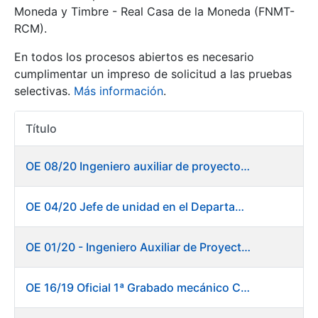
Moneda y Timbre - Real Casa de la Moneda (FNMT-
RCM).
Mostrar/Ocultar
En todos los procesos abiertos es necesario
cumplimentar un impreso de solicitud a las pruebas
selectivas.
Más información
.
Título
Acciones
OE 08/20 Ingeniero auxiliar de proyectos en el departamento de Fábrica de Papel - Burgos
Mostrar/Ocultar
OE 04/20 Jefe de unidad en el Departamento de Fábrica de Papel - Burgos
Mostrar/Ocultar
OE 01/20 - Ingeniero Auxiliar de Proyectos
OE 16/19 Oficial 1ª Grabado mecánico CAD
Mostrar/Ocultar