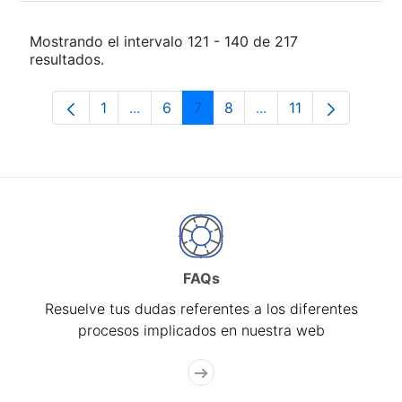
Mostrando el intervalo 121 - 140 de 217
resultados.
1
...
6
7
8
...
11
Página
Páginas intermedias Use TAB para desp
Página
Página
Página
Páginas intermedias
Página
FAQs
Resuelve tus dudas referentes a los diferentes
procesos implicados en nuestra web