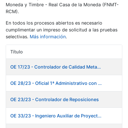
Moneda y Timbre - Real Casa de la Moneda (FNMT-
RCM).
Mostrar/Ocultar
En todos los procesos abiertos es necesario
cumplimentar un impreso de solicitud a las pruebas
selectivas.
Más información
.
Título
Acciones
OE 17/23 - Controlador de Calidad Metalurgia
Mostrar/Ocultar
OE 28/23 - Oficial 1ª Administrativo con inglés y francés
Mostrar/Ocultar
OE 23/23 - Controlador de Reposiciones
OE 33/23 - Ingeniero Auxiliar de Proyectos. Marketing
Mostrar/Ocultar