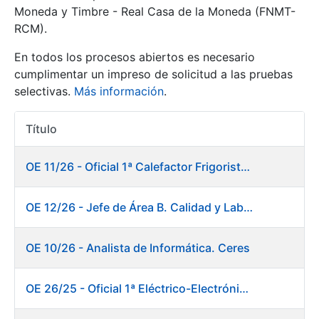
Moneda y Timbre - Real Casa de la Moneda (FNMT-
RCM).
Mostrar/Ocultar
En todos los procesos abiertos es necesario
cumplimentar un impreso de solicitud a las pruebas
selectivas.
Más información
.
Título
Acciones
OE 11/26 - Oficial 1ª Calefactor Frigorista. Fábrica de Papel
Mostrar/Ocultar
OE 12/26 - Jefe de Área B. Calidad y Laboratorio
Mostrar/Ocultar
OE 10/26 - Analista de Informática. Ceres
OE 26/25 - Oficial 1ª Eléctrico-Electrónico. Fábrica de Papel
Mostrar/Ocultar