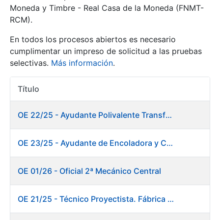
Moneda y Timbre - Real Casa de la Moneda (FNMT-
RCM).
Mostrar/Ocultar
En todos los procesos abiertos es necesario
cumplimentar un impreso de solicitud a las pruebas
selectivas.
Más información
.
Título
Acciones
OE 22/25 - Ayudante Polivalente Transformados/Acabados
Mostrar/Ocultar
OE 23/25 - Ayudante de Encoladora y Calandra Máquina de Papel. Fábrica de Papel
Mostrar/Ocultar
OE 01/26 - Oficial 2ª Mecánico Central
OE 21/25 - Técnico Proyectista. Fábrica de Papel
Mostrar/Ocultar