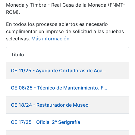
Moneda y Timbre - Real Casa de la Moneda (FNMT-
RCM).
Mostrar/Ocultar
En todos los procesos abiertos es necesario
cumplimentar un impreso de solicitud a las pruebas
selectivas.
Más información
.
Título
Acciones
OE 11/25 - Ayudante Cortadoras de Acabados. Fábrica Papel
Mostrar/Ocultar
OE 06/25 - Técnico de Mantenimiento. Fábrica Papel
Mostrar/Ocultar
OE 18/24 - Restaurador de Museo
OE 17/25 - Oficial 2ª Serigrafía
Mostrar/Ocultar