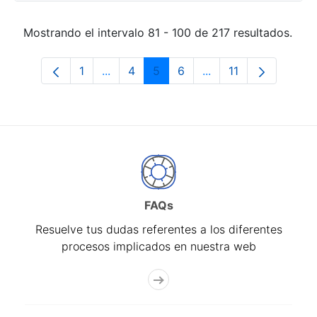
Mostrando el intervalo 81 - 100 de 217 resultados.
1
...
4
5
6
...
11
Página
Páginas intermedias Use TAB para desp
Página
Página
Página
Páginas intermedias
Página
FAQs
Resuelve tus dudas referentes a los diferentes
procesos implicados en nuestra web