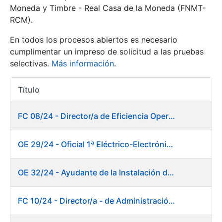
Moneda y Timbre - Real Casa de la Moneda (FNMT-
RCM).
Mostrar/Ocultar
En todos los procesos abiertos es necesario
cumplimentar un impreso de solicitud a las pruebas
selectivas.
Más información
.
Título
Acciones
FC 08/24 - Director/a de Eficiencia Operativa
Mostrar/Ocultar
OE 29/24 - Oficial 1ª Eléctrico-Electrónico Mantenimiento Destacado
Mostrar/Ocultar
OE 32/24 - Ayudante de la Instalación de Preparación de Pastas. Fábrica de Papel
FC 10/24 - Director/a - de Administración Financiera
Mostrar/Ocultar