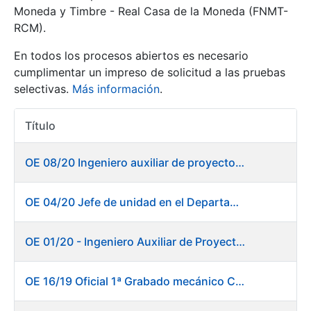
Moneda y Timbre - Real Casa de la Moneda (FNMT-
RCM).
Mostrar/Ocultar
En todos los procesos abiertos es necesario
cumplimentar un impreso de solicitud a las pruebas
selectivas.
Más información
.
Título
Acciones
OE 08/20 Ingeniero auxiliar de proyectos en el departamento de Fábrica de Papel - Burgos
Mostrar/Ocultar
OE 04/20 Jefe de unidad en el Departamento de Fábrica de Papel - Burgos
Mostrar/Ocultar
OE 01/20 - Ingeniero Auxiliar de Proyectos
OE 16/19 Oficial 1ª Grabado mecánico CAD
Mostrar/Ocultar