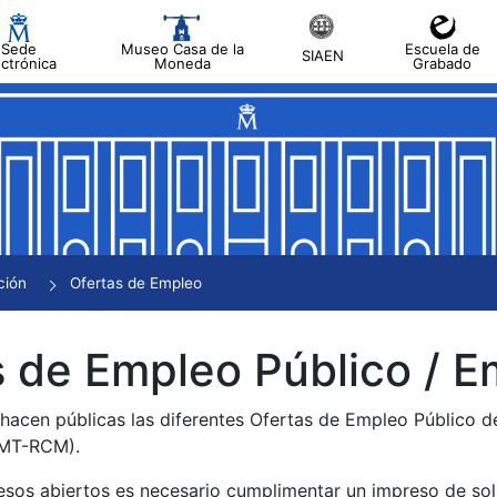
Sede
Museo Casa de la
Escuela de
SIAEN
ectrónica
Moneda
Grabado
tar
tar
tar
tar
ción
Ofertas de Empleo
tar
 de Empleo Público / E
 hacen públicas las diferentes Ofertas de Empleo Público 
NMT-RCM).
esos abiertos es necesario cumplimentar un impreso de soli