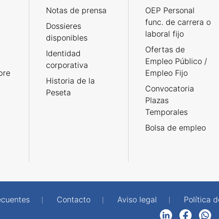
Notas de prensa
OEP Personal
func. de carrera o
Dossieres
laboral fijo
disponibles
Ofertas de
Identidad
Empleo Público /
corporativa
bre
Empleo Fijo
Historia de la
Convocatoria
Peseta
Plazas
Temporales
Bolsa de empleo
ecuentes
Contacto
Aviso legal
Política 
LinkedIn
Facebook
WhatsApp