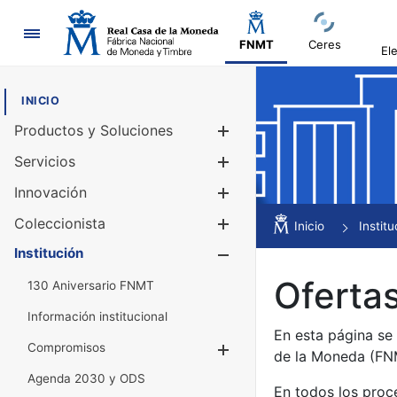
Navegación
FNMT
Ceres
El
INICIO
Productos y Soluciones
Mostrar/Ocul
Servicios
Mostrar/Ocul
Innovación
Mostrar/Ocul
Coleccionista
Mostrar/Ocul
Inicio
Institu
Institución
Mostrar/Ocul
Ofertas
130 Aniversario FNMT
Información institucional
En esta página se
Compromisos
Mostrar/Ocultar
de la Moneda (F
Agenda 2030 y ODS
En todos los proc