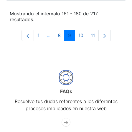
Mostrando el intervalo 161 - 180 de 217
resultados.
1
...
8
9
10
11
Página
Páginas intermedias Use TAB para de
Página
Página
Página
Página
FAQs
Resuelve tus dudas referentes a los diferentes
procesos implicados en nuestra web