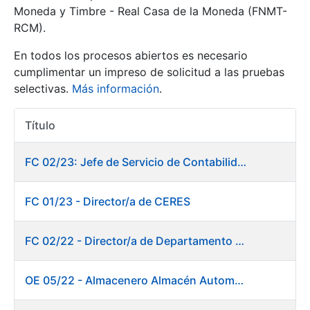
Moneda y Timbre - Real Casa de la Moneda (FNMT-
RCM).
Mostrar/Ocultar
En todos los procesos abiertos es necesario
cumplimentar un impreso de solicitud a las pruebas
selectivas.
Más información
.
Título
Acciones
FC 02/23: Jefe de Servicio de Contabilidad
Mostrar/Ocultar
FC 01/23 - Director/a de CERES
Mostrar/Ocultar
FC 02/22 - Director/a de Departamento de Fábrica de Papel en Burgos
OE 05/22 - Almacenero Almacén Automático
Mostrar/Ocultar