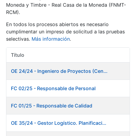
Moneda y Timbre - Real Casa de la Moneda (FNMT-
RCM).
Mostrar/Ocultar
En todos los procesos abiertos es necesario
cumplimentar un impreso de solicitud a las pruebas
selectivas.
Más información
.
Título
Acciones
OE 24/24 - Ingeniero de Proyectos (Centro de trabajo Burgos)
Mostrar/Ocultar
FC 02/25 - Responsable de Personal
Mostrar/Ocultar
FC 01/25 - Responsable de Calidad
OE 35/24 - Gestor Logístico. Planificación, Logística y Almacenes
Mostrar/Ocultar