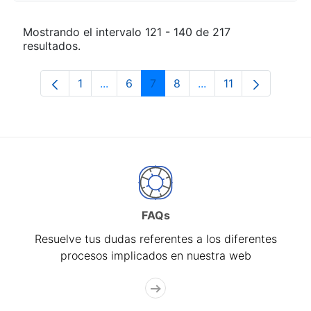
Mostrando el intervalo 121 - 140 de 217
resultados.
1
...
6
7
8
...
11
Página
Páginas intermedias Use TAB para desp
Página
Página
Página
Páginas intermedias
Página
FAQs
Resuelve tus dudas referentes a los diferentes
procesos implicados en nuestra web