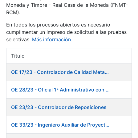
Moneda y Timbre - Real Casa de la Moneda (FNMT-
RCM).
Mostrar/Ocultar
En todos los procesos abiertos es necesario
cumplimentar un impreso de solicitud a las pruebas
selectivas.
Más información
.
Título
Acciones
OE 17/23 - Controlador de Calidad Metalurgia
Mostrar/Ocultar
OE 28/23 - Oficial 1ª Administrativo con inglés y francés
Mostrar/Ocultar
OE 23/23 - Controlador de Reposiciones
OE 33/23 - Ingeniero Auxiliar de Proyectos. Marketing
Mostrar/Ocultar