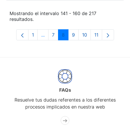
Mostrando el intervalo 141 - 160 de 217
resultados.
1
...
7
8
9
10
11
Página
Páginas intermedias Use TAB para desp
Página
Página
Página
Página
Página
FAQs
Resuelve tus dudas referentes a los diferentes
procesos implicados en nuestra web