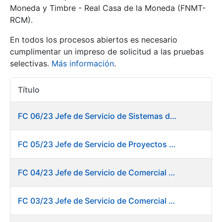
Moneda y Timbre - Real Casa de la Moneda (FNMT-
RCM).
Mostrar/Ocultar
En todos los procesos abiertos es necesario
cumplimentar un impreso de solicitud a las pruebas
selectivas.
Más información
.
Título
Acciones
FC 06/23 Jefe de Servicio de Sistemas de Información de Fábrica de Papel
Mostrar/Ocultar
FC 05/23 Jefe de Servicio de Proyectos Digitales
Mostrar/Ocultar
FC 04/23 Jefe de Servicio de Comercial de Productos Gráficos
FC 03/23 Jefe de Servicio de Comercial de Documentos de Identificación y Tarjetas y Servicios Digitales
Mostrar/Ocultar