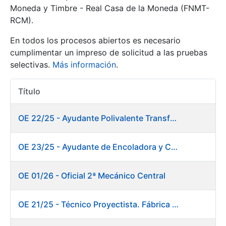
Moneda y Timbre - Real Casa de la Moneda (FNMT-
RCM).
Mostrar/Ocultar
En todos los procesos abiertos es necesario
cumplimentar un impreso de solicitud a las pruebas
selectivas.
Más información
.
Título
Acciones
OE 22/25 - Ayudante Polivalente Transformados/Acabados
Mostrar/Ocultar
OE 23/25 - Ayudante de Encoladora y Calandra Máquina de Papel. Fábrica de Papel
Mostrar/Ocultar
OE 01/26 - Oficial 2ª Mecánico Central
OE 21/25 - Técnico Proyectista. Fábrica de Papel
Mostrar/Ocultar