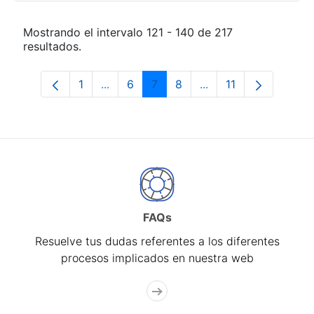
Mostrando el intervalo 121 - 140 de 217
resultados.
1
...
6
7
8
...
11
Página
Páginas intermedias Use TAB para desp
Página
Página
Página
Páginas intermedias
Página
FAQs
Resuelve tus dudas referentes a los diferentes
procesos implicados en nuestra web