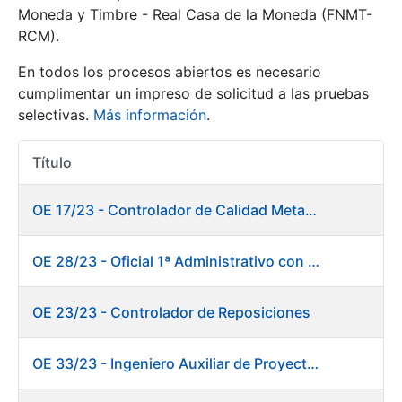
Moneda y Timbre - Real Casa de la Moneda (FNMT-
RCM).
Mostrar/Ocultar
En todos los procesos abiertos es necesario
cumplimentar un impreso de solicitud a las pruebas
selectivas.
Más información
.
Título
Acciones
OE 17/23 - Controlador de Calidad Metalurgia
Mostrar/Ocultar
OE 28/23 - Oficial 1ª Administrativo con inglés y francés
Mostrar/Ocultar
OE 23/23 - Controlador de Reposiciones
OE 33/23 - Ingeniero Auxiliar de Proyectos. Marketing
Mostrar/Ocultar