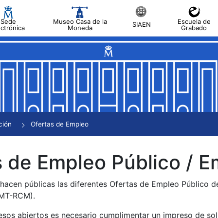
Sede
Museo Casa de la
Escuela de
SIAEN
ectrónica
Moneda
Grabado
tar
tar
tar
tar
ción
Ofertas de Empleo
tar
 de Empleo Público / E
 hacen públicas las diferentes Ofertas de Empleo Público 
NMT-RCM).
esos abiertos es necesario cumplimentar un impreso de soli