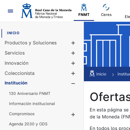
Navegación
FNMT
Ceres
El
INICIO
Productos y Soluciones
Mostrar/Ocul
Servicios
Mostrar/Ocul
Innovación
Mostrar/Ocul
Coleccionista
Mostrar/Ocul
Inicio
Institu
Institución
Mostrar/Ocul
Ofertas
130 Aniversario FNMT
Información institucional
En esta página se
Compromisos
Mostrar/Ocultar
de la Moneda (F
Agenda 2030 y ODS
En todos los proc