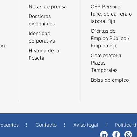
Notas de prensa
OEP Personal
func. de carrera o
Dossieres
laboral fijo
disponibles
Ofertas de
Identidad
Empleo Público /
corporativa
bre
Empleo Fijo
Historia de la
Convocatoria
Peseta
Plazas
Temporales
Bolsa de empleo
ecuentes
Contacto
Aviso legal
Política 
LinkedIn
Facebook
WhatsApp