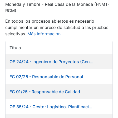
Moneda y Timbre - Real Casa de la Moneda (FNMT-
RCM).
Mostrar/Ocultar
En todos los procesos abiertos es necesario
cumplimentar un impreso de solicitud a las pruebas
selectivas.
Más información
.
Título
Acciones
OE 24/24 - Ingeniero de Proyectos (Centro de trabajo Burgos)
Mostrar/Ocultar
FC 02/25 - Responsable de Personal
Mostrar/Ocultar
FC 01/25 - Responsable de Calidad
OE 35/24 - Gestor Logístico. Planificación, Logística y Almacenes
Mostrar/Ocultar