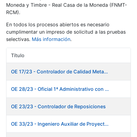
Moneda y Timbre - Real Casa de la Moneda (FNMT-
RCM).
Mostrar/Ocultar
En todos los procesos abiertos es necesario
cumplimentar un impreso de solicitud a las pruebas
selectivas.
Más información
.
Título
Acciones
OE 17/23 - Controlador de Calidad Metalurgia
Mostrar/Ocultar
OE 28/23 - Oficial 1ª Administrativo con inglés y francés
Mostrar/Ocultar
OE 23/23 - Controlador de Reposiciones
OE 33/23 - Ingeniero Auxiliar de Proyectos. Marketing
Mostrar/Ocultar