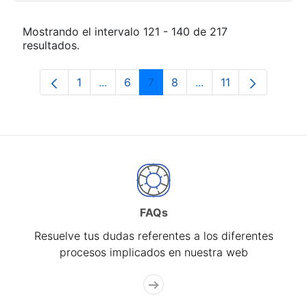
Mostrando el intervalo 121 - 140 de 217
resultados.
1
...
6
7
8
...
11
Página
Páginas intermedias Use TAB para desp
Página
Página
Página
Páginas intermedias
Página
FAQs
Resuelve tus dudas referentes a los diferentes
procesos implicados en nuestra web