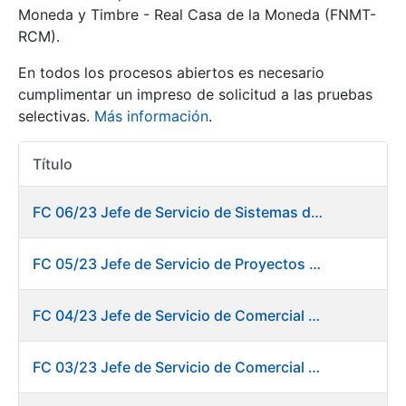
Moneda y Timbre - Real Casa de la Moneda (FNMT-
RCM).
Mostrar/Ocultar
En todos los procesos abiertos es necesario
cumplimentar un impreso de solicitud a las pruebas
selectivas.
Más información
.
Título
Acciones
FC 06/23 Jefe de Servicio de Sistemas de Información de Fábrica de Papel
Mostrar/Ocultar
FC 05/23 Jefe de Servicio de Proyectos Digitales
Mostrar/Ocultar
FC 04/23 Jefe de Servicio de Comercial de Productos Gráficos
FC 03/23 Jefe de Servicio de Comercial de Documentos de Identificación y Tarjetas y Servicios Digitales
Mostrar/Ocultar