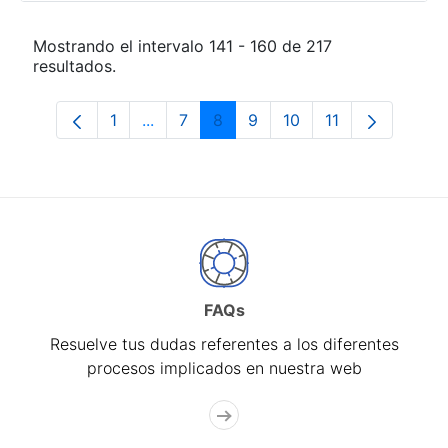
Mostrando el intervalo 141 - 160 de 217
resultados.
1
...
7
8
9
10
11
Página
Páginas intermedias Use TAB para desp
Página
Página
Página
Página
Página
FAQs
Resuelve tus dudas referentes a los diferentes
procesos implicados en nuestra web