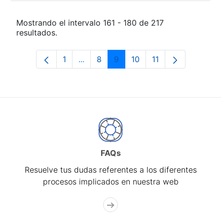
Mostrando el intervalo 161 - 180 de 217
resultados.
1
...
8
9
10
11
Página
Páginas intermedias Use TAB para de
Página
Página
Página
Página
FAQs
Resuelve tus dudas referentes a los diferentes
procesos implicados en nuestra web