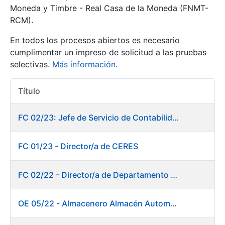
Moneda y Timbre - Real Casa de la Moneda (FNMT-
RCM).
Mostrar/Ocultar
En todos los procesos abiertos es necesario
cumplimentar un impreso de solicitud a las pruebas
selectivas.
Más información
.
Título
Acciones
FC 02/23: Jefe de Servicio de Contabilidad
Mostrar/Ocultar
FC 01/23 - Director/a de CERES
Mostrar/Ocultar
FC 02/22 - Director/a de Departamento de Fábrica de Papel en Burgos
OE 05/22 - Almacenero Almacén Automático
Mostrar/Ocultar